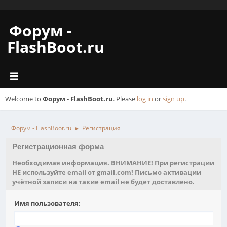
Форум -
FlashBoot.ru
Welcome to
Форум - FlashBoot.ru
. Please
log in
or
sign up
.
Форум - FlashBoot.ru
Регистрация
►
Регистрационная форма
Необходимая информация. ВНИМАНИЕ! При регистрации
НЕ используйте email от gmail.com! Письмо активации
учётной записи на такие email не будет доставлено.
Имя пользователя: