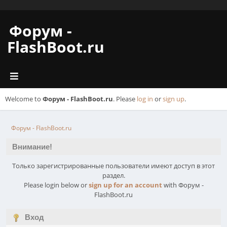
Форум -
FlashBoot.ru
Welcome to
Форум - FlashBoot.ru
. Please
log in
or
sign up
.
Форум - FlashBoot.ru
Внимание!
Только зарегистрированные пользователи имеют доступ в этот
раздел.
Please login below or
sign up for an account
with Форум -
FlashBoot.ru
Вход