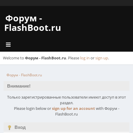
Форум -
FlashBoot.ru
Welcome to
Форум - FlashBoot.ru
. Please
log in
or
sign up
.
Форум - FlashBoot.ru
Внимание!
Только зарегистрированные пользователи имеют доступ в этот
раздел.
Please login below or
sign up for an account
with Форум -
FlashBoot.ru
Вход