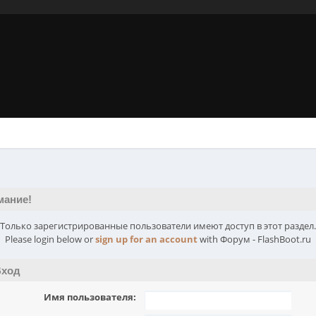
мание!
Только зарегистрированные пользователи имеют доступ в этот раздел.
Please login below or
sign up for an account
with Форум - FlashBoot.ru
ход
Имя пользователя: