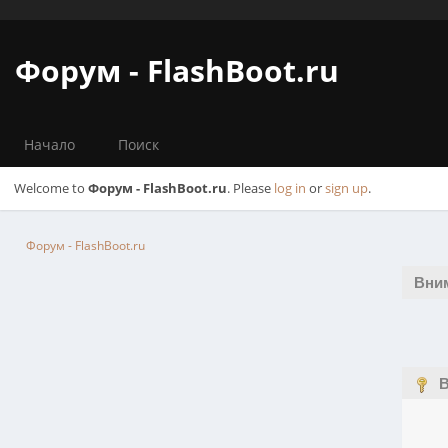
Форум - FlashBoot.ru
Начало
Поиск
Welcome to
Форум - FlashBoot.ru
. Please
log in
or
sign up
.
Форум - FlashBoot.ru
Вни
В