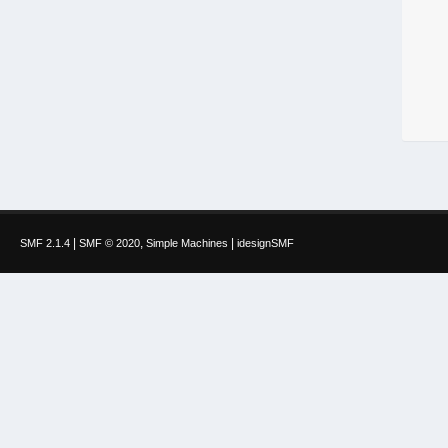
|
,
|
SMF 2.1.4
SMF © 2020
Simple Machines
idesignSMF