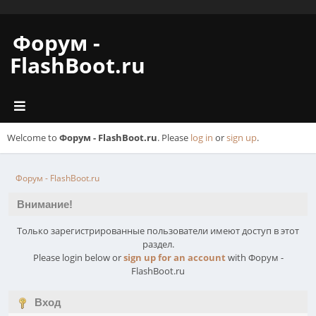
Форум -
FlashBoot.ru
Welcome to
Форум - FlashBoot.ru
. Please
log in
or
sign up
.
Форум - FlashBoot.ru
Внимание!
Только зарегистрированные пользователи имеют доступ в этот
раздел.
Please login below or
sign up for an account
with Форум -
FlashBoot.ru
Вход