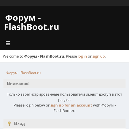
Форум -
FlashBoot.ru
Welcome to
Форум - FlashBoot.ru
. Please
log in
or
sign up
.
Форум - FlashBoot.ru
Внимание!
Только зарегистрированные пользователи имеют доступ в этот
раздел.
Please login below or
sign up for an account
with Форум -
FlashBoot.ru
Вход