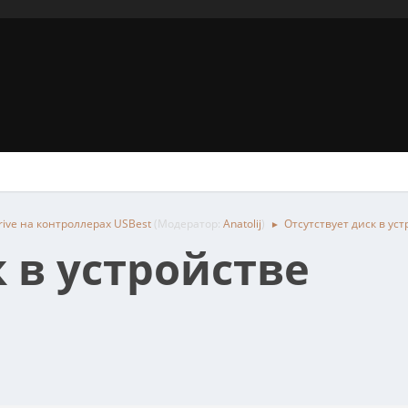
rive на контроллерах USBest
(Модератор:
Anatolij
)
Отсутствует диск в ус
►
 в устройстве