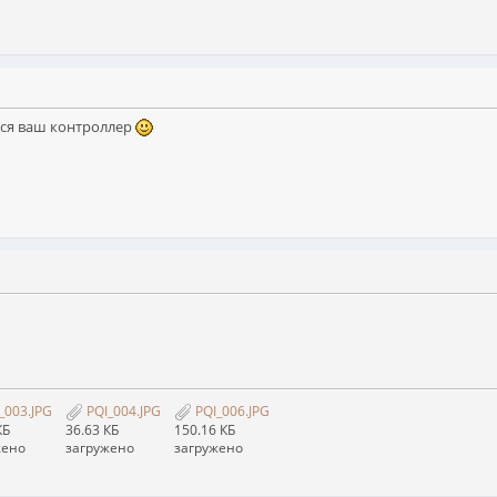
тся ваш контроллер
_003.JPG
PQI_004.JPG
PQI_006.JPG
КБ
36.63 КБ
150.16 КБ
жено
загружено
загружено