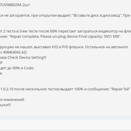
Y27UV08BG5M-2шт
 не загорается, при открытии выдает: "Вставьте диск в дисковод". При 
 2 теста в 3-ем тесте после 60% перестает загораться индикатор на фл
: "Repair complete, Please un-plug device Final capacity: 5951 MB"
струкцию не нашел, выставил VID и PID флэшки. Остальное на автомате.
s 4084(4042.42)
ease Check Device Setting!!!
SP
одит до 90% и Code:
ce
1.0.2.19 после нескольких тестов выдает 100% и сообщение: "Repair fail"
ез изменений.
шки!!!