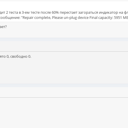
ит 2 теста в 3-ем тесте после 60% перестает загораться индикатор на ф
общение: "Repair complete, Please un-plug device Final capacity: 5951 M
ает?
ято 0, свободно 0.