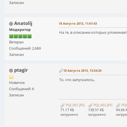
Записан
Anatolij
18 Августа 2013, 11:01:43
Модератор
На те, в описании которых упоминае
Ветеран
Сообщений: 2,669
Записан
ptagir
18 Августа 2013, 13:54:20
То, что запускалось.
Новичок
Сообщений: 6
Записан
PQI_001.JPG
PQI_002.JPG
PQI
71.17 КБ
138.51 КБ
94.66 
загружено
загружено
загру