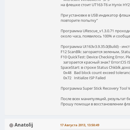
на флешке стоит UT163-T6 и Hynix H
При установке в USB индикатор флэшки
повторите попытку"
Программа URescue_v1.3.0.71 проходит
около часа, появилось 100% и сообщение
Программа Ut163v3.9.35.0(Build) - ин
F12 ScanBlk: загорается зеленым, Statu
F10 QuickTest: Device Checking Error, Pl
загорается красный знак? Error:CIS I
SpaceStart: в строке Status Chkblk дох
0x48 Bad block count exceed toleran
0x72 Initialize ISP Failed
Программа Super Stick Recovery Tool V
После всех манипуляций, результат б
Прошу помощи в восстановлении флэ
Anatolij
17 Августа 2013, 13:50:49