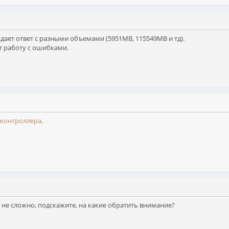
дает ответ с разными объемами (5951МВ, 115549МВ и тд).
т работу с ошибками.
 контроллера
.
и не сложно, подскажите, на какие обратить внимание?