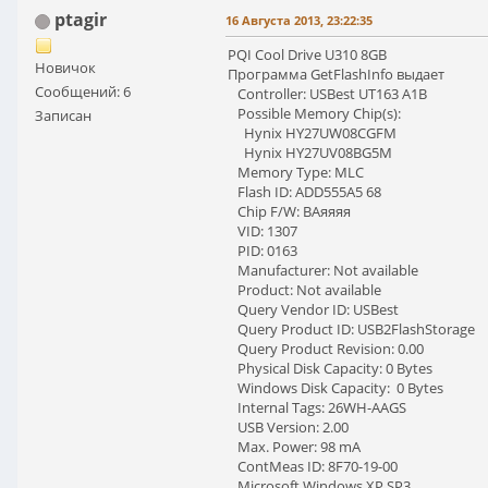
ptagir
16 Августа 2013, 23:22:35
PQI Cool Drive U310 8GB
Новичок
Программа GetFlashInfo выдает
Сообщений: 6
Controller: USBest UT163 A1B
Possible Memory Chip(s):
Записан
Hynix HY27UW08CGFM
Hynix HY27UV08BG5M
Memory Type: MLC
Flash ID: ADD555A5 68
Chip F/W: BAяяяя
VID: 1307
PID: 0163
Manufacturer: Not available
Product: Not available
Query Vendor ID: USBest
Query Product ID: USB2FlashStorage
Query Product Revision: 0.00
Physical Disk Capacity: 0 Bytes
Windows Disk Capacity: 0 Bytes
Internal Tags: 26WH-AAGS
USB Version: 2.00
Max. Power: 98 mA
ContMeas ID: 8F70-19-00
Microsoft Windows XP SP3