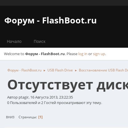
Форум - FlashBoot.ru
Начало
Поиск
Welcome to
Форум - FlashBoot.ru
. Please
log in
or
sign up
.
Форум - FlashBoot.ru
USB Flash Drive
Восстановление USB Flash D
►
►
Отсутствует диск
Автор ptagir, 16 Августа 2013, 23:22:35
0 Пользователей и 2 Гостей просматривают эту тему.
1
Страницы
ВНИЗ