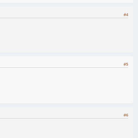
#4
#5
#6