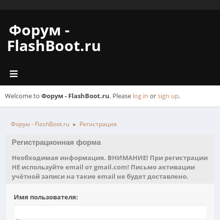
Форум -
FlashBoot.ru
Welcome to
Форум - FlashBoot.ru
. Please
log in
or
sign up
.
Форум - FlashBoot.ru
Регистрация
►
Регистрационная форма
Необходимая информация. ВНИМАНИЕ! При регистрации
НЕ используйте email от gmail.com! Письмо активации
учётной записи на такие email не будет доставлено.
Имя пользователя: