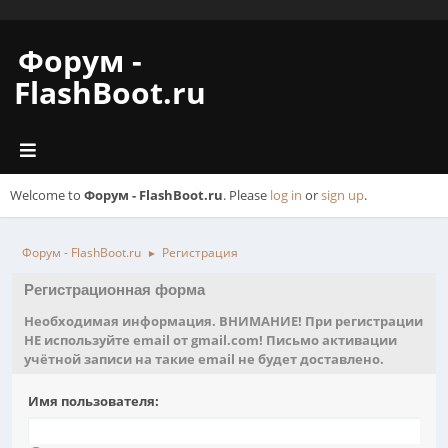
Форум -
FlashBoot.ru
Welcome to
Форум - FlashBoot.ru
. Please
log in
or
sign up
.
Форум - FlashBoot.ru
Регистрация
►
Регистрационная форма
Необходимая информация. ВНИМАНИЕ! При регистрации
НЕ используйте email от gmail.com! Письмо активации
учётной записи на такие email не будет доставлено.
Имя пользователя: