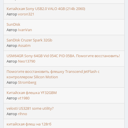
Китайская Sony USB2.0 VALO 4GB (214b 2060)
Автор
voron321
SunDisk
Автор
IvanVan
SanDisk Cruzer Spark 32Gb
Автор
Assatm
USM64GR Sony 64GB Vid 054C PID 05BA. Помогите восстановить!
Автор
Neo13790
Помогите восстановить флешку Transcend JetFlash с
контроллером Silicon Motion
Автор
Stromberg
Китайская флешка YF32GBM
Автор
vt1980
velosti US3281 some utility?
Автор
rihno
китайская флеш на 128гб