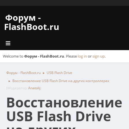
Форум -
FlashBoot.ru
Welcome to
Форум - FlashBoot.ru
. Please
log in
or
sign up
.
Форум - FlashBoot.ru
USB Flash Drive
►
Восстановление USB Flash Drive на других контроллерах
►
(Модератор:
Anatolij
)
Восстановление
USB Flash Drive