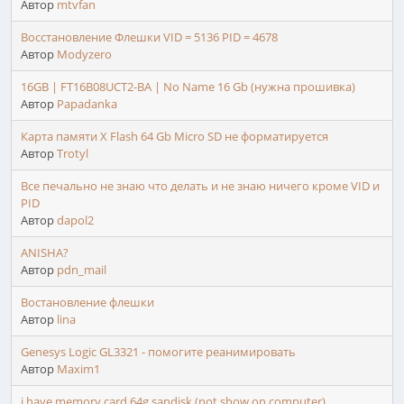
Автор
mtvfan
Восстановление Флешки VID = 5136 PID = 4678
Автор
Modyzero
16GB | FT16B08UCT2-BA | No Name 16 Gb (нужна прошивка)
Автор
Papadanka
Карта памяти X Flash 64 Gb Micro SD не форматируется
Автор
Trotyl
Все печально не знаю что делать и не знаю ничего кроме VID и
PID
Автор
dapol2
ANISHA?
Автор
pdn_mail
Востановление флешки
Автор
lina
Genesys Logic GL3321 - помогите реанимировать
Автор
Maxim1
i have memory card 64g sandisk (not show on computer)