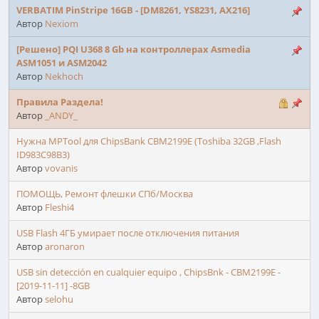
VERBATIM PinStripe 16GB - [DM8261, YS8231, AX216]
Автор
Nexiom
[Решено] PQI U368 8 Gb на контроллерах Asmedia
ASM1051 и ASM2042
Автор
Nekhoch
Правила Раздела!
Автор
_ANDY_
Нужна MPTool для ChipsBank CBM2199E (Toshiba 32GB ,Flash
ID983C98B3)
Автор
vovanis
ПОМОЩЬ, Ремонт флешки СПб/Москва
Автор
Fleshi4
USB Flash 4ГБ умирает после отключения питания
Автор
aronaron
USB sin detección en cualquier equipo , ChipsBnk - CBM2199E -
[2019-11-11] -8GB
Автор
selohu