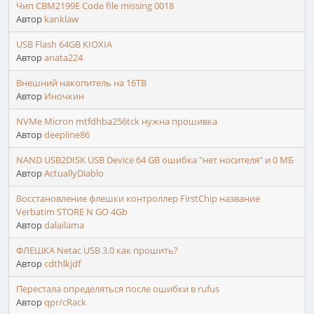
Чип CBM2199E Code file missing 0018
Автор
kanklaw
USB Flash 64GB KIOXIA
Автор
anata224
Внешний накопитель на 16TB
Автор
Иночкин
NVMe Micron mtfdhba256tck нужна прошивка
Автор
deepline86
NAND USB2DISK USB Device 64 GB ошибка "нет носителя" и 0 МБ
Автор
ActuallyDiablo
Восстановление флешки контроллер FirstChip название
Verbatim STORE N GO 4Gb
Автор
dalailama
ФЛЕШКА Netac USB 3.0 как прошить?
Автор
cdthlkjdf
Перестала определяться после ошибки в rufus
Автор
qpr/cRack