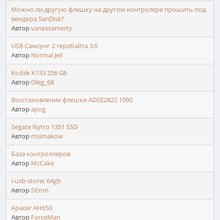
Можно ли другую флешку на другом контролере прошить под
вендора SanDisk?
Автор
vanessamerty
USB Самсунг 2 терабайта 3.0
Автор
Normal Jeil
Kodak K133 256 Gb
Автор
Oleg_68
Восстановление флешки ADSE2822 1090
Автор
apog
Segate Nytro 1351 SSD
Автор
msimakow
База контроллеров
Автор
McCake
i-usb-storer 64gb
Автор
Sitron
Apacer AH650
Автор
ForceMan