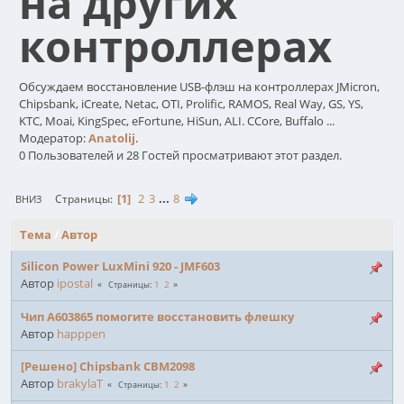
на других
контроллерах
Обсуждаем восстановление USB-флэш на контроллерах JMicron,
Chipsbank, iCreate, Netac, OTI, Prolific, RAMOS, Real Way, GS, YS,
KTC, Moai, KingSpec, eFortune, HiSun, ALI. CCore, Buffalo ...
Модератор:
Anatolij
.
0 Пользователей и 28 Гостей просматривают этот раздел.
1
2
3
...
8
Страницы
ВНИЗ
Тема
/
Автор
Silicon Power LuxMini 920 - JMF603
Автор
ipostal
1
2
Страницы
Чип A603865 помогите восстановить флешку
Автор
happpen
[Решено] Chipsbank CBM2098
Автор
brakylaT
1
2
Страницы