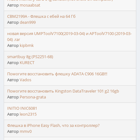
Автор
mosaabsat
CBM2199A - Флешка с ебей на 64 Гб
Автор
dean999
новая версия UMPToolV7100(2019-03-04) и APToolV7100 (2019-03-
04) .rar
Автор
kipbmk
smartbuy 8g (PS2251-68)
Автор
KURECT
Помогите восстановить флешку ADATA C906 16GB!!!
Автор
Vados
Помогите восстановить Kingston DataTraveler 101 g2 16gb
Автор
Persona-grata
INITIO INIC6081
Автор
leon2315
Флешка в iPhone Easy Flash, что за контроллер?
Автор
mmv0