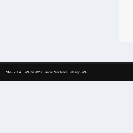
|
,
|
SMF 2.1.4
SMF © 2020
Simple Machines
idesignSMF