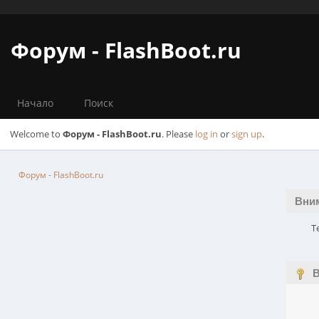
Форум - FlashBoot.ru
Начало
Поиск
Welcome to
Форум - FlashBoot.ru
. Please
log in
or
sign up
.
Форум - FlashBoot.ru
Вни
Т
В