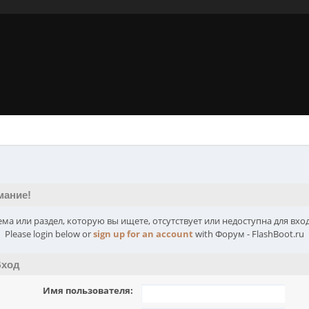
мание!
ема или раздел, которую вы ищете, отсутствует или недоступна для вход
Please login below or
sign up for an account
with Форум - FlashBoot.ru
ход
Имя пользователя: