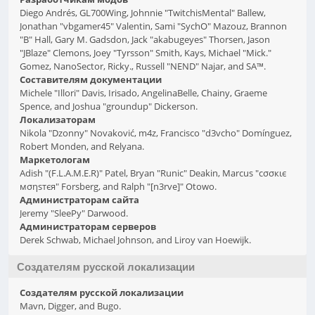
Diego Andrés, GL700Wing, Johnnie "TwitchisMental" Ballew,
Jonathan "vbgamer45" Valentin, Sami "SychO" Mazouz, Brannon
"B" Hall, Gary M. Gadsdon, Jack "akabugeyes" Thorsen, Jason
"JBlaze" Clemons, Joey "Tyrsson" Smith, Kays, Michael "Mick."
Gomez, NanoSector, Ricky., Russell "NEND" Najar, and SA™.
Составителям документации
Michele "Illori" Davis, Irisado, AngelinaBelle, Chainy, Graeme
Spence, and Joshua "groundup" Dickerson.
Локализаторам
Nikola "Dzonny" Novaković, m4z, Francisco "d3vcho" Domínguez,
Robert Monden, and Relyana.
Маркетологам
Adish "(F.L.A.M.E.R)" Patel, Bryan "Runic" Deakin, Marcus "cσσкιє
мσηѕтєя" Forsberg, and Ralph "[n3rve]" Otowo.
Администраторам сайта
Jeremy "SleePy" Darwood.
Администраторам серверов
Derek Schwab, Michael Johnson, and Liroy van Hoewijk.
Создателям русской локализации
Создателям русской локализации
Mavn, Digger, and Bugo.