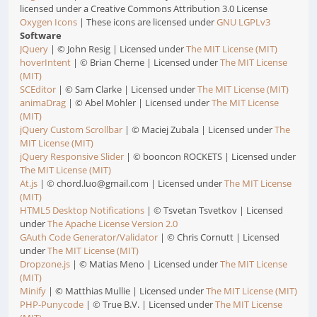
licensed under a Creative Commons Attribution 3.0 License
Oxygen Icons
| These icons are licensed under
GNU LGPLv3
Software
JQuery
| © John Resig | Licensed under
The MIT License (MIT)
hoverIntent
| © Brian Cherne | Licensed under
The MIT License
(MIT)
SCEditor
| © Sam Clarke | Licensed under
The MIT License (MIT)
animaDrag
| © Abel Mohler | Licensed under
The MIT License
(MIT)
jQuery Custom Scrollbar
| © Maciej Zubala | Licensed under
The
MIT License (MIT)
jQuery Responsive Slider
| © booncon ROCKETS | Licensed under
The MIT License (MIT)
At.js
| © chord.luo@gmail.com | Licensed under
The MIT License
(MIT)
HTML5 Desktop Notifications
| © Tsvetan Tsvetkov | Licensed
under
The Apache License Version 2.0
GAuth Code Generator/Validator
| © Chris Cornutt | Licensed
under
The MIT License (MIT)
Dropzone.js
| © Matias Meno | Licensed under
The MIT License
(MIT)
Minify
| © Matthias Mullie | Licensed under
The MIT License (MIT)
PHP-Punycode
| © True B.V. | Licensed under
The MIT License