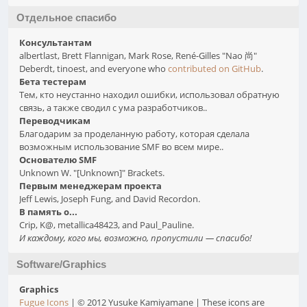
Отдельное спасибо
Консультантам
albertlast, Brett Flannigan, Mark Rose, René-Gilles "Nao 尚"
Deberdt, tinoest, and everyone who
contributed on GitHub
.
Бета тестерам
Тем, кто неустанно находил ошибки, использовал обратную
связь, а также сводил с ума разработчиков..
Переводчикам
Благодарим за проделанную работу, которая сделала
возможным использование SMF во всем мире..
Основателю SMF
Unknown W. "[Unknown]" Brackets.
Первым менеджерам проекта
Jeff Lewis, Joseph Fung, and David Recordon.
В память о...
Crip, K@, metallica48423, and Paul_Pauline.
И каждому, кого мы, возможно, пропустили — спасибо!
Software/Graphics
Graphics
Fugue Icons
| © 2012 Yusuke Kamiyamane | These icons are