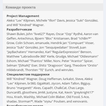
Команде проекта
Project Management
Aleksi "Lex" Kilpinen, Michele "Illori" Davis, Jessica "Suki" González,
and Will "Kindred" Wagner.
Разработчикам
Shawn Bulen, John "live627" Rayes, Oscar "Ozp" Rydhé, Aaron van
Geffen, Antechinus, Bjoern "Bloc" Kristiansen, Brad "IchBin™"
Grow, Colin Schoen, emanuele, Hendrik Jan "Compuart" Visser,
Jessica "Suki" González, Jon "Sesquipedalian" Stovell, Juan
"JayBachatero" Hernandez, Karl "RegularExpression" Benson,
Matthew "Labradoodle-360" Kerle, Grudge, Michael "Oldiesmann"
Eshom, Michael "Thantos" Miller, Norv, Peter "Arantor" Spicer,
Selman "[SiNaN]" Eser, Shitiz "Dragooon" Garg, Theodore "Orstio"
Hildebrandt, Thorsten "TE" Eurich, and winrules.
Специалистам поддержки
Will "Kindred" Wagner, Doug Heffernan, lurkalot, Steve, Aleksi
"Lex" Kilpinen, br360, GigaWatt, ziycon, Adam Tallon, Bigguy,
Bruno "margarett" Alves, CapadY, ChalkCat, Chas Large,
Duncan85, gbsothere, JimM, Justyne, Kat, Kevin "greyknight17"
Hou, Krash, Mashby, Michael Colin Blaber, Old Fossil, S-Ace,
shadav, Storman™, Wade "sησω" Poulsen, and xenovanis.
Разработчикам модов