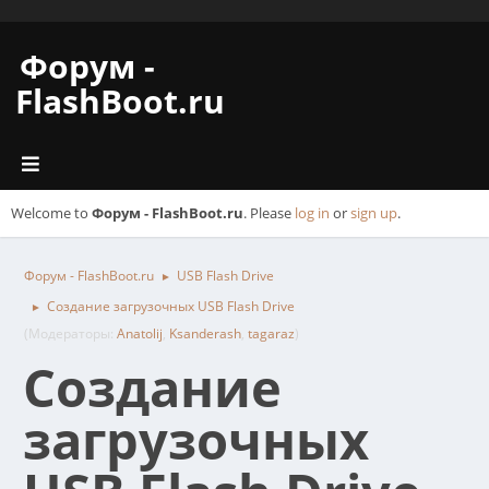
Форум -
FlashBoot.ru
Welcome to
Форум - FlashBoot.ru
. Please
log in
or
sign up
.
Форум - FlashBoot.ru
USB Flash Drive
►
Создание загрузочных USB Flash Drive
►
(Модераторы:
Anatolij
,
Ksanderash
,
tagaraz
)
Создание
загрузочных