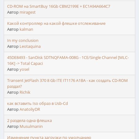
CD-ROM на SmartBuy 16Gb CBM2199E + EC1A94A664C7
Автор
miragest
Какой контроллер на какой флешке отслеживание
Автор
kalman
In my conclusion
Автор
Leotaquina
45DE8493 - SanDisk SDTNQFAMA-008G - 1CE/Single Channel [MLC-
16K] -> Total Capaci
Автор
yosel
Transent JetFlash 370 8 Gb ITE IT1176 A1BA - как создать CD-ROM
раздал?
Автор
Richik
как вставить Iso образ в Usb-Cd
Автор
AnatoliyDR
2 раздела одна флешка
Автор
Musulmanin
Изменение пункта загрузки по умолчанию