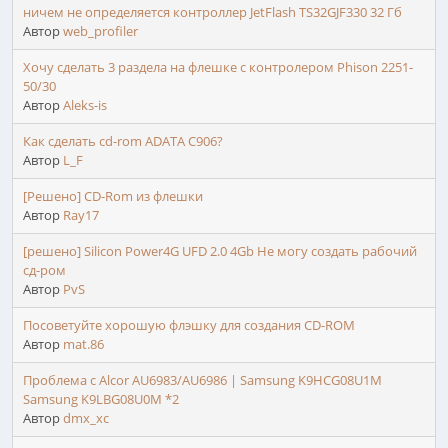
ничем не определяется контроллер JetFlash TS32GJF330 32 Гб
Автор
web_profiler
Хочу сделать 3 раздела на флешке с контролером Phison 2251-
50/30
Автор
Aleks-is
Как сделать cd-rom ADATA C906?
Автор
L_F
[Решено] CD-Rom из флешки
Автор
Ray17
[решено] Silicon Power4G UFD 2.0 4Gb Не могу создать рабочий
сд-ром
Автор
PvS
Посоветуйте хорошую флэшку для создания CD-ROM
Автор
mat.86
Проблема с Alcor AU6983/AU6986 | Samsung K9HCG08U1M
Samsung K9LBG08U0M *2
Автор
dmx_xc