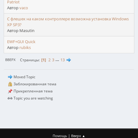
Patriot
Автор
vaco
С флешек на каком контроллере возможна установка Windows
XP SP3?
Автор Masutin
EWF+GUI Quick
Автор
rubiks
1
2
3
...
13
Страницы
ВВЕРХ
Moved Topic
Заблокированная тема
Прикрепленная тема
Topic you are watching
|
Помощь
Вверх ▲