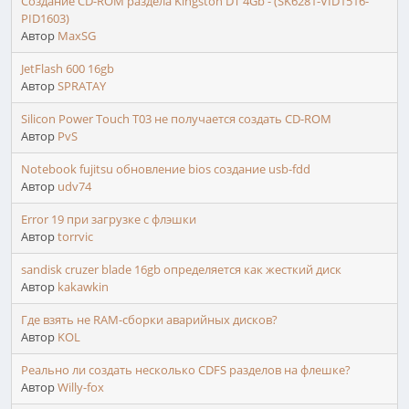
Создание CD-ROM раздела Kingston DT 4Gb - (SK6281-VID1516-
PID1603)
Автор
MaxSG
JetFlash 600 16gb
Автор
SPRATAY
Silicon Power Touch T03 не получается создать CD-ROM
Автор
PvS
Notebook fujitsu обновление bios создание usb-fdd
Автор
udv74
Error 19 при загрузке с флэшки
Автор
torrvic
sandisk cruzer blade 16gb определяется как жесткий диск
Автор
kakawkin
Где взять не RAM-сборки аварийных дисков?
Автор
KOL
Реально ли создать несколько CDFS разделов на флешке?
Автор
Willy-fox