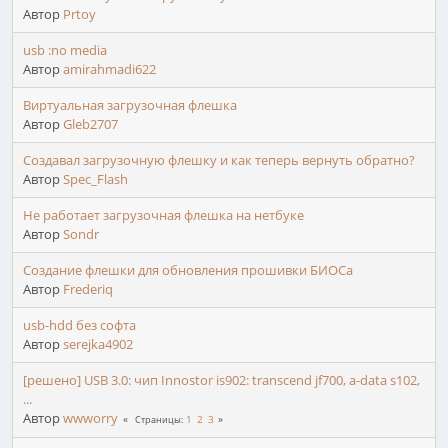
Автор
Prtoy
usb :no media
Автор
amirahmadi622
Виртуальная загрузочная флешка
Автор
Gleb2707
Создавал загрузочную флешку и как теперь вернуть обратно?
Автор
Spec_Flash
Не работает загрузочная флешка на нетбуке
Автор
Sondr
Создание флешки для обновления прошивки БИОСа
Автор
Frederiq
usb-hdd без софта
Автор
serejka4902
[решено] USB 3.0: чип Innostor is902: transcend jf700, a-data s102,
...
Автор
wwworry
1
2
3
Страницы