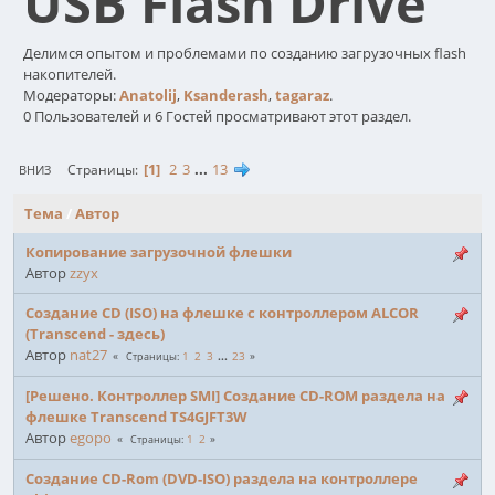
USB Flash Drive
Делимся опытом и проблемами по созданию загрузочных flash
накопителей.
Модераторы:
Anatolij
,
Ksanderash
,
tagaraz
.
0 Пользователей и 6 Гостей просматривают этот раздел.
1
2
3
...
13
Страницы
ВНИЗ
Тема
/
Автор
Копирование загрузочной флешки
Автор
zzyx
Создание CD (ISO) на флешке с контроллером ALCOR
(Transcend - здесь)
Автор
nat27
1
2
3
...
23
Страницы
[Решено. Контроллер SMI] Создание CD-ROM раздела на
флешке Transcend TS4GJFT3W
Автор
egopo
1
2
Страницы
Создание CD-Rom (DVD-ISO) раздела на контроллере