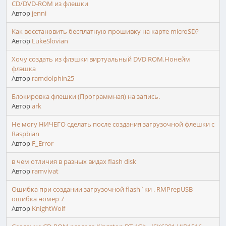
CD/DVD-ROM из флешки
Автор
jenni
Как восстановить бесплатную прошивку на карте microSD?
Автор
LukeSlovian
Хочу создать из флэшки виртуальный DVD ROM.Нонейм
флэшка
Автор
ramdolphin25
Блокировка флешки (Программная) на запись.
Автор
ark
Не могу НИЧЕГО сделать после создания загрузочной флешки с
Raspbian
Автор
F_Error
в чем отличия в разных видах flash disk
Автор
ramvivat
Ошибка при создании загрузочной flash`ки . RMPrepUSB
ошибка номер 7
Автор
KnightWolf