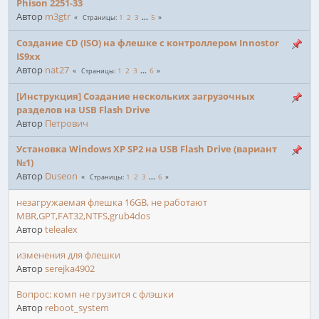
Phison 2251-33
Автор
m3gtr
1
2
3
...
5
Страницы
Создание CD (ISO) на флешке с контроллером Innostor
IS9xx
Автор
nat27
1
2
3
...
6
Страницы
[Инструкция] Создание нескольких загрузочных
разделов на USB Flash Drive
Автор
Петрович
Установка Windows XP SP2 на USB Flash Drive (вариант
№1)
Автор
Duseon
1
2
3
...
6
Страницы
незагружаемая флешка 16GB, не работают
MBR,GPT,FAT32,NTFS,grub4dos
Автор
telealex
изменения для флешки
Автор
serejka4902
Вопрос: комп не грузится с флэшки
Автор
reboot_system