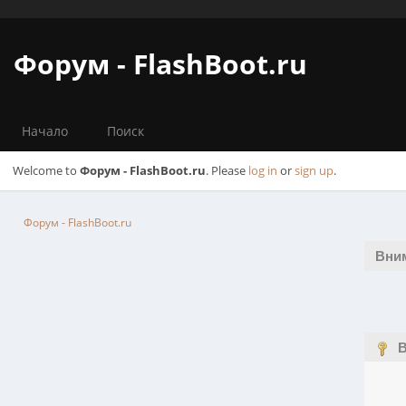
Форум - FlashBoot.ru
Начало
Поиск
Welcome to
Форум - FlashBoot.ru
. Please
log in
or
sign up
.
Форум - FlashBoot.ru
Вни
В