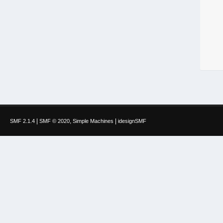
|
,
|
SMF 2.1.4
SMF © 2020
Simple Machines
idesignSMF