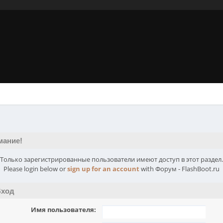
мание!
Только зарегистрированные пользователи имеют доступ в этот раздел.
Please login below or
sign up for an account
with Форум - FlashBoot.ru
ход
Имя пользователя: