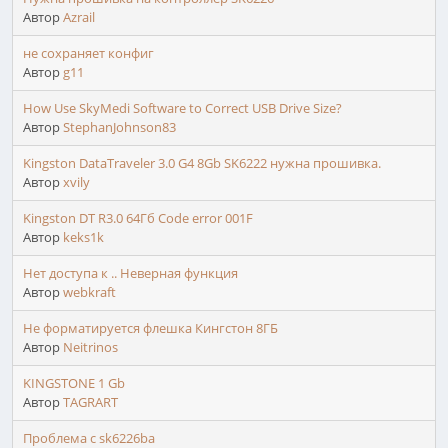
Автор
Azrail
не сохраняет конфиг
Автор
g11
How Use SkyMedi Software to Correct USB Drive Size?
Автор
StephanJohnson83
Kingston DataTraveler 3.0 G4 8Gb SK6222 нужна прошивка.
Автор
xvily
Kingston DT R3.0 64Гб Code error 001F
Автор
keks1k
Нет доступа к .. Неверная функция
Автор
webkraft
Не форматируется флешка Кингстон 8ГБ
Автор
Neitrinos
KINGSTONE 1 Gb
Автор
TAGRART
Проблема c sk6226ba