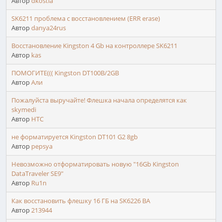
Автор
dkostia
SK6211 проблема с восстановлением (ERR erase)
Автор
danya24rus
Восстановление Kingston 4 Gb на контроллере SK6211
Автор
kas
ПОМОГИТЕ((( Kingston DT100B/2GB
Автор
Али
Пожалуйста выручайте! Флешка начала определятся как
skymedi
Автор
HTC
не форматируется Kingston DT101 G2 8gb
Автор
pepsya
Невозможно отформатировать новую "16Gb Kingston
DataTraveler SE9"
Автор
Ru1n
Как восстановить флешку 16 ГБ на SK6226 BA
Автор
213944