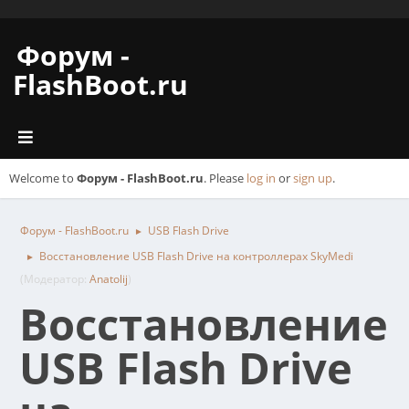
Форум -
FlashBoot.ru
Welcome to
Форум - FlashBoot.ru
. Please
log in
or
sign up
.
Форум - FlashBoot.ru
USB Flash Drive
►
Восстановление USB Flash Drive на контроллерах SkyMedi
►
(Модератор:
Anatolij
)
Восстановление
USB Flash Drive