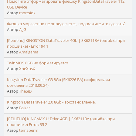
Помогите отформатировать флешку KingstonDataTraveler 112
USB Device
Автор
more4ok
Флэшка моргает но не определяется, подскажите что сделать?
Автор
A_G
[Решено] KINGSTON DataTraveler 4Gb | SK6211BA (ошибка при
прошивке) - Error 94 1
Автор
Amalgama
TwinMOS 8GB не форматируется.
Автор
XneXusX
Kingston DataTraveler G3 8Gb (SK6226 BA) (информцаия
обновлена 2013.09.24)
Автор
TheSiD
Kingston DataTraveler 2.0 8Gb - восстановление.
Автор
Baizer
[РЕШЕНО] KINGMAX U-Drive 4GB | SK6211BA (ошибка при
прошивке) Error: 35 2
Автор
temaperm