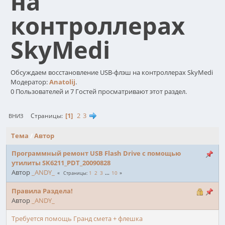
на
контроллерах
SkyMedi
Обсуждаем восстановление USB-флэш на контроллерах SkyMedi
Модератор:
Anatolij
.
0 Пользователей и 7 Гостей просматривают этот раздел.
1
2
3
Страницы
ВНИЗ
Тема
/
Автор
Программный ремонт USB Flash Drive с помощью
утилиты SK6211_PDT_20090828
Автор
_ANDY_
1
2
3
...
10
Страницы
Правила Раздела!
Автор
_ANDY_
Требуется помощь Гранд смета + флешка