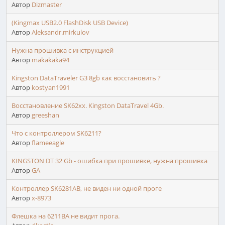
Автор
Dizmaster
(Kingmax USB2.0 FlashDisk USB Device)
Автор
Aleksandr.mirkulov
Нужна прошивка с инструкцией
Автор
makakaka94
Kingston DataTraveler G3 8gb как восстановить ?
Автор
kostyan1991
Восстановление SK62xx. Kingston DataTravel 4Gb.
Автор
greeshan
Что с контроллером SK6211?
Автор
flameeagle
KINGSTON DT 32 Gb - ошибка при прошивке, нужна прошивка
Автор
GA
Контроллер SK6281AB, не виден ни одной проге
Автор
x-8973
Флешка на 6211BA не видит прога.