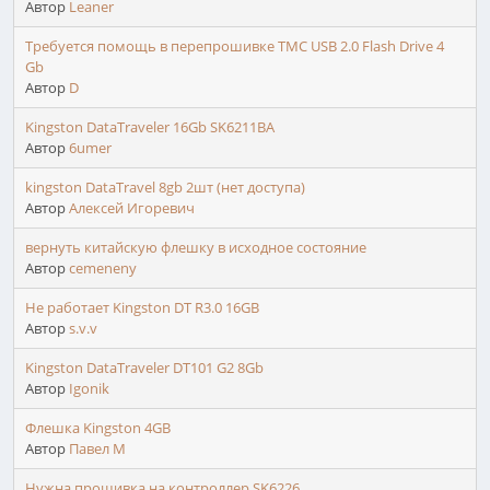
Автор
Leaner
Требуется помощь в перепрошивке TMC USB 2.0 Flash Drive 4
Gb
Автор
D
Kingston DataTraveler 16Gb SK6211BA
Автор
6umer
kingston DataTravel 8gb 2шт (нет доступа)
Автор
Алексей Игоревич
вернуть китайскую флешку в исходное состояние
Автор
cemeneny
Не работает Kingston DT R3.0 16GB
Автор
s.v.v
Kingston DataTraveler DT101 G2 8Gb
Автор
Igonik
Флешка Kingston 4GB
Автор
Павел М
Нужна прошивка на контроллер SK6226