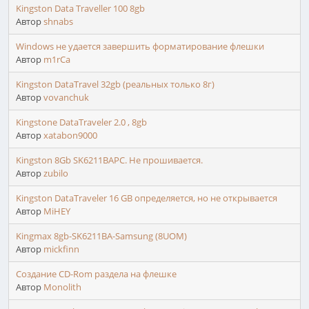
Kingston Data Traveller 100 8gb
Автор
shnabs
Windows не удается завершить форматирование флешки
Автор
m1rCa
Kingston DataTravel 32gb (реальных только 8г)
Автор
vovanchuk
Kingstone DataTraveler 2.0 , 8gb
Автор
xatabon9000
Kingston 8Gb SK6211BAPC. Не прошивается.
Автор
zubilo
Kingston DataTraveler 16 GB определяется, но не открывается
Автор
MiHEY
Kingmax 8gb-SK6211BA-Samsung (8UOM)
Автор
mickfinn
Создание CD-Rom раздела на флешке
Автор
Monolith