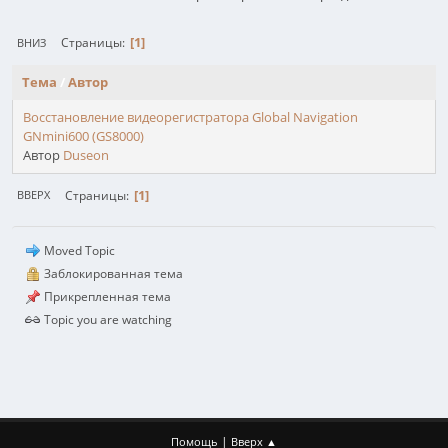
1
Страницы
ВНИЗ
Тема
/
Автор
Восстановление видеорегистратора Global Navigation
GNmini600 (GS8000)
Автор
Duseon
1
Страницы
ВВЕРХ
Moved Topic
Заблокированная тема
Прикрепленная тема
Topic you are watching
|
Помощь
Вверх ▲