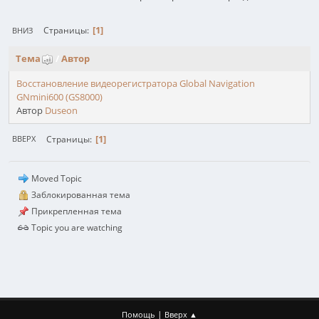
1
Страницы
ВНИЗ
Тема
/
Автор
Восстановление видеорегистратора Global Navigation
GNmini600 (GS8000)
Автор
Duseon
1
Страницы
ВВЕРХ
Moved Topic
Заблокированная тема
Прикрепленная тема
Topic you are watching
|
Помощь
Вверх ▲