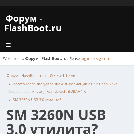
Форум -
FlashBoot.ru
Welcome to
Форум - FlashBoot.ru
. Please
log in
or
sign up
.
Форум - FlashBoot.ru
USB Flash Drive
►
Восстановление удалённой информации с USB Flash Drive
►
(Модераторы:
Anatolij
,
Ksanderash
,
BOBAH4IK
)
SM 3260N USB 3.0 утилита?
►
SM 3260N USB
3.0 утилита?