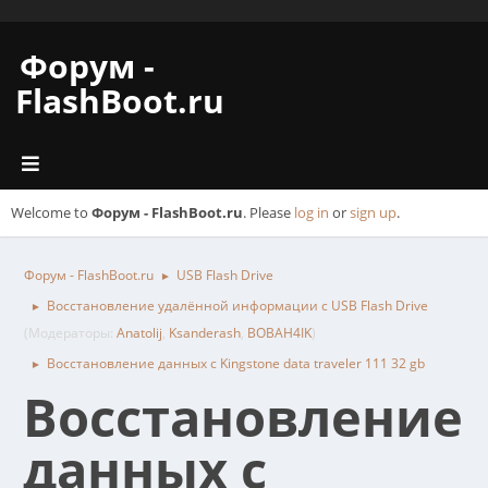
Форум -
FlashBoot.ru
Welcome to
Форум - FlashBoot.ru
. Please
log in
or
sign up
.
Форум - FlashBoot.ru
USB Flash Drive
►
Восстановление удалённой информации с USB Flash Drive
►
(Модераторы:
Anatolij
,
Ksanderash
,
BOBAH4IK
)
Восстановление данных с Kingstone data traveler 111 32 gb
►
Восстановление
данных с