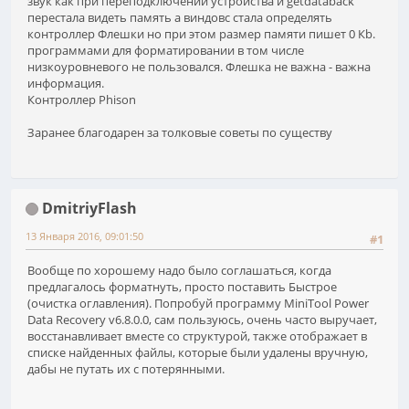
звук как при переподключении устройства и getdataback
перестала видеть память а виндовс стала определять
контроллер Флешки но при этом размер памяти пишет 0 Кb.
программами для форматировании в том числе
низкоуровневого не пользовался. Флешка не важна - важна
информация.
Контроллер Phison
Заранее благодарен за толковые советы по существу
DmitriyFlash
13 Января 2016, 09:01:50
#1
Вообще по хорошему надо было соглашаться, когда
предлагалось форматнуть, просто поставить Быстрое
(очистка оглавления). Попробуй программу MiniTool Power
Data Recovery v6.8.0.0, сам пользуюсь, очень часто выручает,
восстанавливает вместе со структурой, также отображает в
списке найденных файлы, которые были удалены вручную,
дабы не путать их с потерянными.