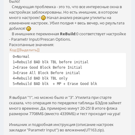
было!
Следующая проблемка - это то, что все интересные окна в
настройках заблокированы. Но есть инишник, в котором
много настроек!
Начал анализ реакции утилиты на
изменение настроек. Убил полдня + весь вечер, но реультата
добился!
В инишнике переменная
ReBuild
:0 соответствует настройке
- Parametr Input/Prescan Options.
Раскопанные значения:
Код
[Выделить]
0=Normal
1=Rebuild BAD blk TBL before initial
2=Erase Good Block Before Initial
3=Erase All Block Before initial
4=Rebuild BAD blk TBL only
5=Rebuild BAD blk + MP + Erase Good blk
Я выбрал "1", но можно было и "3". Утилита при старте
сказала, что операция по переделке таблицы БЭДов займет
много времени. Да, примерно минут 20-25! В итоге флэка
размером 7708МБ (вместо 4339МБ) и тест проходит на ура!
Инишник и подробная инструкция (описание настроек
закладки "Parametr Input") во вложении(UT163.zip).