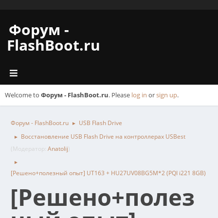
Форум -
FlashBoot.ru
Welcome to
Форум - FlashBoot.ru
. Please
log in
or
sign up
.
Форум - FlashBoot.ru
USB Flash Drive
►
Восстановление USB Flash Drive на контроллерах USBest
►
(Модератор:
Anatolij
)
►
[Решено+полезный опыт] UT163 + HU27UV08BG5M*2 (PQI i221 8GB)
[Решено+полез