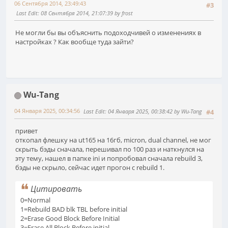
06 Сентября 2014, 23:49:43
#3
Last Edit
: 08 Сентября 2014, 21:07:39 by frost
Не могли бы вы объяснить подоходчивей о изменениях в
настройках ? Как вообще туда зайти?
Wu-Tang
04 Января 2025, 00:34:56
Last Edit
: 04 Января 2025, 00:38:42 by Wu-Tang
#4
привет
откопал флешку на ut165 на 16гб, micron, dual channel, не мог
скрыть бэды сначала, перешивал по 100 раз и наткнулся на
эту тему, нашел в папке ini и попробовал сначала rebuild 3,
бэды не скрыло, сейчас идет прогон с rebuild 1.
Цитировать
0=Normal
1=Rebuild BAD blk TBL before initial
2=Erase Good Block Before Initial
3=Erase All Block Before initial