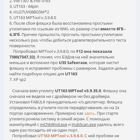
2. Vid:1307 & Pid: 0163
3. UT163 - 64pin
4. HU27UV08BG5M*2
5. UT163 MPTool v.3.9.8.0
6. После сбоя флэшка была восстановлена простыми
утилитами по ссылкам из WiKi, но размер стал
вместо 8ГБ -
4.3Гб
. Причем пришлость прогнать простыми утилитами
несколько раз, чтобы добиться удовлетворительного теста
поверхности.
Попробовал MPTool v.3.9.8.0, по
F12 она показала
7380(7347,32)
. Я понял, что БЭДов на ней значительно
меньше и вспомнил про
U3S Safeerase
, которая чистит
флэшку и исправляет проблемы с размером. Задался целью
найти подобную опцию для
UT163
7. XP sp2
Сначала взял утилиту
UT163 MPTool v3.9.35.0
. Флэшку она
сначала не видела ни с драйвером ни без драйвера.
Установил FABULK принудительно ч/з диспетчер. Флэшка
определилась в утилите после передёргивания, но на 2х
портах одновременно. Примерно как
здесь
. При старте
утилита роняла систему в синий экран. С помощью
манипуляций с
mChkWnd.exe
и
HubScan.exe
удалось всего
один раз посадить её на один порт.
Попробовал
UT163 MPTool v.3.9.8.0
. С ней проблем не