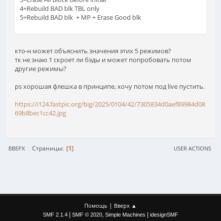
4=Rebuild BAD blk TBL only
5=Rebuild BAD blk + MP + Erase Good blk
кто-н может объяснить значения этих 5 режимов?
тк не знаю 1 скроет ли бэды и может попробовать потом
другие режимы?
ps хорошая флешка в принципе, хочу потом под live пустить.
https://i124.fastpic.org/big/2025/0104/42/7305834d0aef89984d08
69b8bec1cc42.jpg
1
Страницы
ВВЕРХ
USER ACTIONS
|
Помощь
Вверх ▲
|
,
|
SMF 2.1.4
SMF © 2020
Simple Machines
idesignSMF