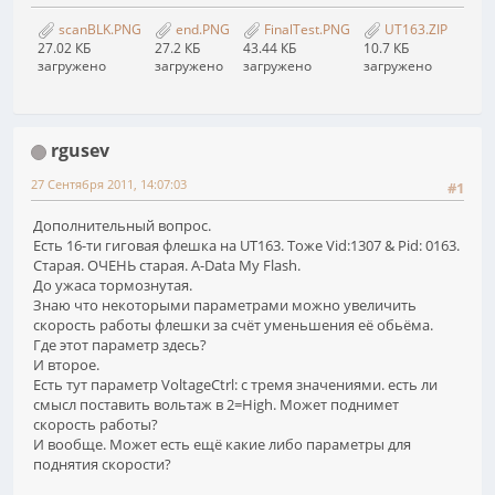
scanBLK.PNG
end.PNG
FinalTest.PNG
UT163.ZIP
27.02 КБ
27.2 КБ
43.44 КБ
10.7 КБ
загружено
загружено
загружено
загружено
rgusev
27 Сентября 2011, 14:07:03
#1
Дополнительный вопрос.
Есть 16-ти гиговая флешка на UT163. Тоже Vid:1307 & Pid: 0163.
Старая. ОЧЕНЬ старая. A-Data My Flash.
До ужаса тормознутая.
Знаю что некоторыми параметрами можно увеличить
скорость работы флешки за счёт уменьшения её обьёма.
Где этот параметр здесь?
И второе.
Есть тут параметр VoltageCtrl: с тремя значениями. есть ли
смысл поставить вольтаж в 2=High. Может поднимет
скорость работы?
И вообще. Может есть ещё какие либо параметры для
поднятия скорости?