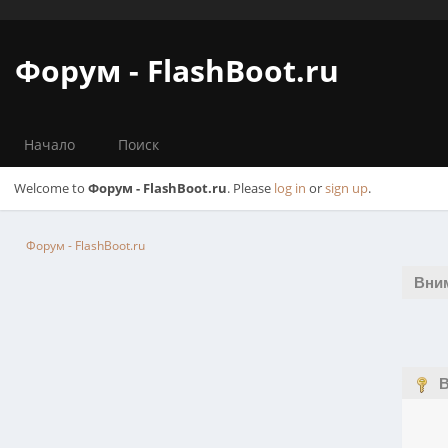
Форум - FlashBoot.ru
Начало
Поиск
Welcome to
Форум - FlashBoot.ru
. Please
log in
or
sign up
.
Форум - FlashBoot.ru
Вни
В