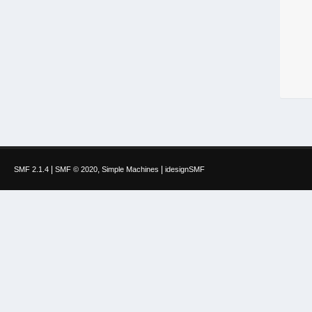
|
,
|
SMF 2.1.4
SMF © 2020
Simple Machines
idesignSMF