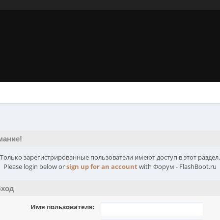
мание!
Только зарегистрированные пользователи имеют доступ в этот раздел.
Please login below or
sign up for an account
with Форум - FlashBoot.ru
ход
Имя пользователя: