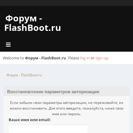
Форум -
FlashBoot.ru
Welcome to
Форум - FlashBoot.ru
. Please
log in
or
sign up
.
Форум - FlashBoot.ru
Восстановление параметров авторизации
Если забыли свои параметры авторизации, не переживайте, их
можно восстановить. Для этого введите, пожалуйста, ниже свое
имя или пароль.
Ваше имя или email: