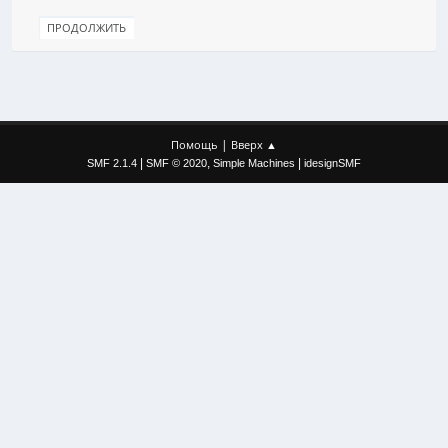
|
Помощь
Вверх ▲
|
,
|
SMF 2.1.4
SMF © 2020
Simple Machines
idesignSMF