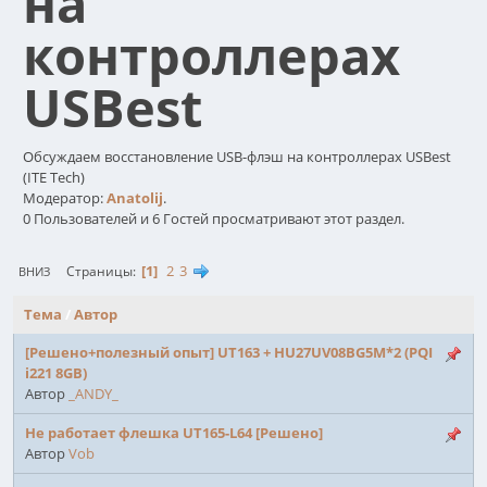
на
контроллерах
USBest
Обсуждаем восстановление USB-флэш на контроллерах USBest
(ITE Tech)
Модератор:
Anatolij
.
0 Пользователей и 6 Гостей просматривают этот раздел.
1
2
3
Страницы
ВНИЗ
Тема
/
Автор
[Решено+полезный опыт] UT163 + HU27UV08BG5M*2 (PQI
i221 8GB)
Автор
_ANDY_
Не работает флешка UT165-L64 [Решено]
Автор
Vob