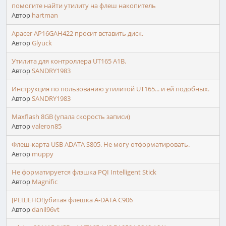
помогите найти утилиту на флеш накопитель
Автор
hartman
Apacer AP16GAH422 просит вставить диск.
Автор
Glyuck
Утилита для контроллера UT165 A1B.
Автор
SANDRY1983
Инструкция по пользованию утилитой UT165... и ей подобных.
Автор
SANDRY1983
Maxflash 8GB (упала скорость записи)
Автор
valeron85
Флеш-карта USB ADATA S805. Не могу отформатировать.
Автор
muppy
Не форматируется флэшка PQI Intelligent Stick
Автор
Magnific
[РЕШЕНО!]убитая флешка A-DATA C906
Автор
danil96vt