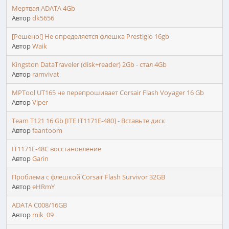
Мертвая ADATA 4Gb
Автор
dk5656
[Решено!] Не определяется флешка Prestigio 16gb
Автор
Waik
Kingston DataTraveler (disk+reader) 2Gb - стал 4Gb
Автор
ramvivat
MPTool UT165 не перепрошивает Corsair Flash Voyager 16 Gb
Автор
Viper
Team T121 16 Gb [ITE IT1171E-480] - Вставьте диск
Автор
faantoom
IT1171E-48C восстановление
Автор
Garin
Проблема с флешкой Corsair Flash Survivor 32GB
Автор
eHRmY
ADATA C008/16GB
Автор
mik_09