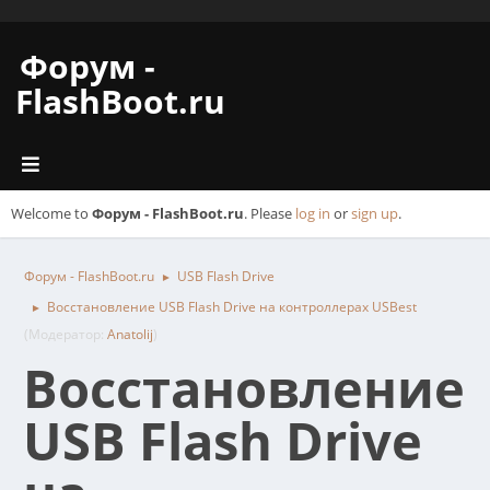
Форум -
FlashBoot.ru
Welcome to
Форум - FlashBoot.ru
. Please
log in
or
sign up
.
Форум - FlashBoot.ru
USB Flash Drive
►
Восстановление USB Flash Drive на контроллерах USBest
►
(Модератор:
Anatolij
)
Восстановление
USB Flash Drive