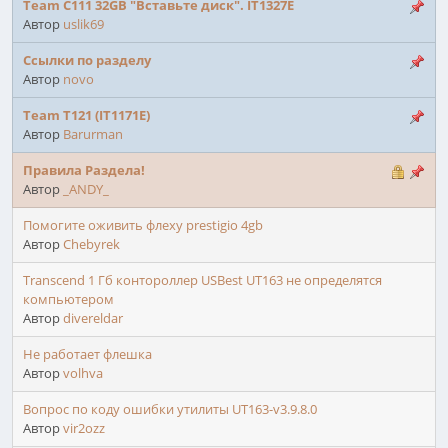
Team C111 32GB "Вставьте диск". IT1327E
Автор
uslik69
Ссылки по разделу
Автор
novo
Team T121 (IT1171E)
Автор
Barurman
Правила Раздела!
Автор
_ANDY_
Помогите оживить флеху prestigio 4gb
Автор
Chebyrek
Transcend 1 Гб контороллер USBest UT163 не определятся
компьютером
Автор
divereldar
Не работает флешка
Автор
volhva
Вопрос по коду ошибки утилиты UT163-v3.9.8.0
Автор
vir2ozz