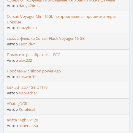
USBest UT163 флешка определяется 0 байт. Нужны данные
Автор
danya24rus
Corsair Voyager Mini 16Gb не прошивается прошивка через
Urescue
Автор
crazybuch
сдохла флешка Corsair Flash Voyager 16 GB
Автор
LeonidPr
Помогите разобраться с ЕСС
Автор
alex222
Проблемы с silicon power 4gb
Автор
cosworth
JetFlash 220 4GB UT176
Автор
eisbrecher
AData JOGR
Автор
Kuralesoff
adata 16gb uv120
Автор
alibenaissa