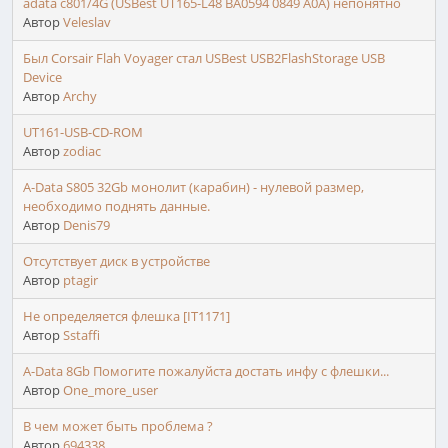
adata c801/4G (USBest UT165-L48 BA0594 0849 A0A) непонятно
Автор
Veleslav
Был Corsair Flah Voyager стал USBest USB2FlashStorage USB
Device
Автор
Archy
UT161-USB-CD-ROM
Автор
zodiac
A-Data S805 32Gb монолит (карабин) - нулевой размер,
необходимо поднять данные.
Автор
Denis79
Отсутствует диск в устройстве
Автор
ptagir
Не определяется флешка [IT1171]
Автор
Sstaffi
A-Data 8Gb Помогите пожалуйста достать инфу с флешки...
Автор
One_more_user
В чем может быть проблема ?
Автор
694338