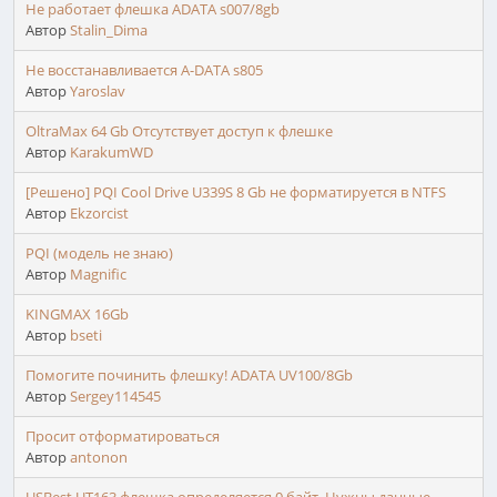
Не работает флешка ADATA s007/8gb
Автор
Stalin_Dima
Не восстанавливается A-DATA s805
Автор
Yaroslav
OltraMax 64 Gb Отсутствует доступ к флешке
Автор
KarakumWD
[Решено] PQI Cool Drive U339S 8 Gb не форматируется в NTFS
Автор
Ekzorcist
PQI (модель не знаю)
Автор
Magnific
KINGMAX 16Gb
Автор
bseti
Помогите починить флешку! ADATA UV100/8Gb
Автор
Sergey114545
Просит отформатироваться
Автор
antonon