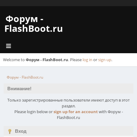
Форум -
FlashBoot.ru
Welcome to
Форум - FlashBoot.ru
. Please
log in
or
sign up
.
Форум - FlashBoot.ru
Внимание!
Только зарегистрированные пользователи имеют доступ в этот
раздел.
Please login below or
sign up for an account
with Форум -
FlashBoot.ru
Вход