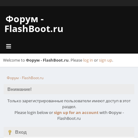
Форум -
FlashBoot.ru
Welcome to
Форум - FlashBoot.ru
. Please
log in
or
sign up
.
Форум - FlashBoot.ru
Внимание!
Только зарегистрированные пользователи имеют доступ в этот
раздел.
Please login below or
sign up for an account
with Форум -
FlashBoot.ru
Вход