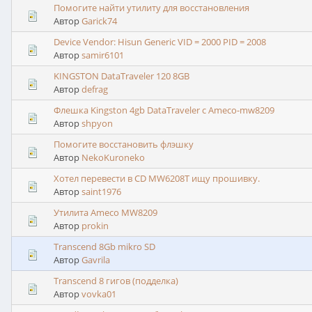
Помогите найти утилиту для восстановления
Автор
Garick74
Device Vendor: Hisun Generic VID = 2000 PID = 2008
Автор
samir6101
KINGSTON DataTraveler 120 8GB
Автор
defrag
Флешка Kingston 4gb DataTraveler c Ameco-mw8209
Автор
shpyon
Помогите восстановить флэшку
Автор
NekoKuroneko
Хотел перевести в CD MW6208T ищу прошивку.
Автор
saint1976
Утилита Ameco MW8209
Автор
prokin
Transcend 8Gb mikro SD
Автор
Gavrila
Transcend 8 гигов (подделка)
Автор
vovka01