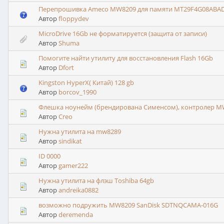
Перепрошивка Ameco MW8209 для памяти MT29F4G08ABAD
Автор
floppydev
MicroDrive 16Gb не форматируется (защита от записи)
Автор
Shuma
Помогите найти утилиту для восстановления Flash 16Gb
Автор
Dfort
Kingston HyperX( Китай) 128 gb
Автор
borcov_1990
Флешка ноунейм (брендирована Сименсом), контролер MW8
Автор
Creo
Нужна утилита на mw8289
Автор
sindikat
ID 0000
Автор
gamer222
Нужна утилита на флэш Toshiba 64gb
Автор
andreika0882
возможно подружить MW8209 SanDisk SDTNQCAMA-016G
Автор
deremenda