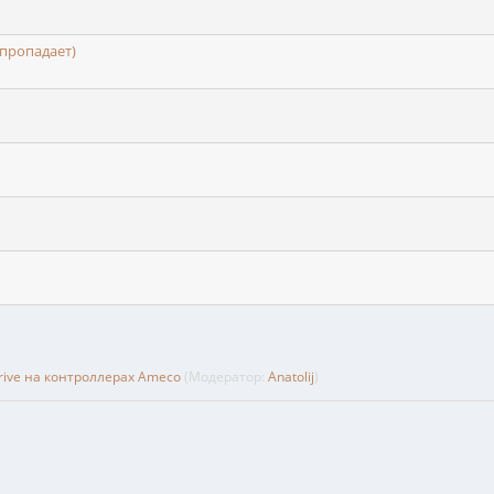
пропадает)
rive на контроллерах Ameco
(Модератор:
Anatolij
)