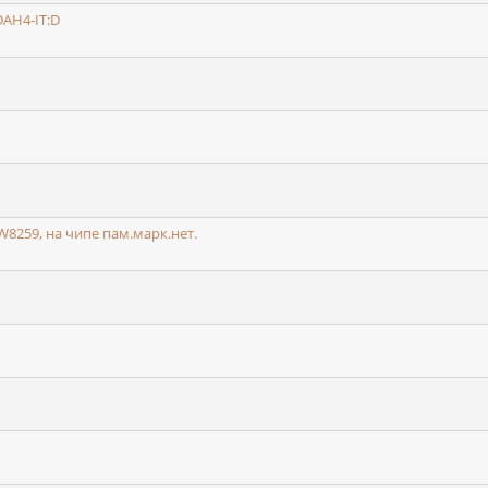
AH4-IT:D
259, на чипе пам.марк.нет.