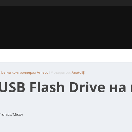
rive на контроллерах Ameco
(Модератор:
Anatolij
)
SB Flash Drive на
ronics/Micov