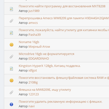
Помогите найти программу для востановления MXT8208
Автор
jus1989
Перепрошивка Ameco MW8209 для памяти H9DA4GH2GJAM
Автор
amxcs
Помогите, пожалуйста, найти утилиту для китаянки якобы
Автор
Pasha39
Noname 16gb
Автор
Мирный Атом
Microdrive 16gb не форматитируется
Автор
EDGARDINHO
Kingston HyperX 128gb, Китаец подделка.
Автор
idfgot
Помогите восстановить флешку!файловая система RAW и 
Автор
2108ig
Флешка на MW8209E, ищу утилиту
Автор
123123
Помогите удалить рекламную информацию с флешки.
Автор
navi