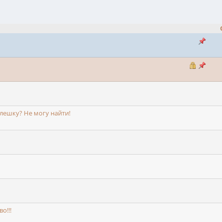
ешку? Не могу найти!
о!!!