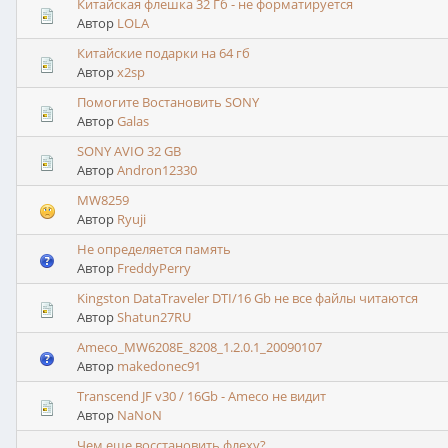
Китайская флешка 32 Гб - не форматируется
Автор
LOLA
Китайские подарки на 64 гб
Автор
x2sp
Помогите Востановить SONY
Автор
Galas
SONY AVIO 32 GB
Автор
Andron12330
MW8259
Автор
Ryuji
Не определяется память
Автор
FreddyPerry
Kingston DataTraveler DTI/16 Gb не все файлы читаются
Автор
Shatun27RU
Ameco_MW6208E_8208_1.2.0.1_20090107
Автор
makedonec91
Transcend JF v30 / 16Gb - Ameco не видит
Автор
NaNoN
Чем еще восстановить флеху?