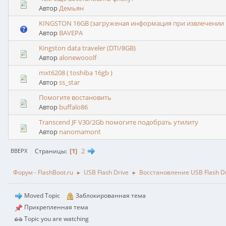
Автор
Демьян
KINGSTON 16GB (загруженая информация при извлечении 
Автор
BAVEPA
Kingston data traveler (DTI/8GB)
Автор
alonewooolf
mxt6208 ( toshiba 16gb )
Автор
ss_star
Помогите востановить
Автор
buffalo86
Transcend JF V30/2Gb помогите подобрать утилиту
Автор
nanomamont
1
2
Страницы
ВВЕРХ
Форум - FlashBoot.ru
USB Flash Drive
Восстановление USB Flash D
►
►
Moved Topic
Заблокированная тема
Прикрепленная тема
Topic you are watching