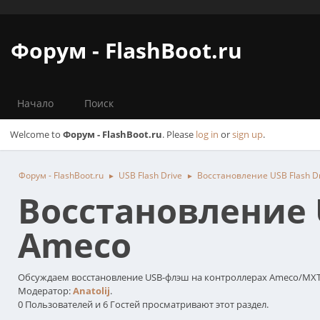
Форум - FlashBoot.ru
Начало
Поиск
Welcome to
Форум - FlashBoot.ru
. Please
log in
or
sign up
.
Форум - FlashBoot.ru
USB Flash Drive
Восстановление USB Flash D
►
►
Восстановление U
Ameco
Обсуждаем восстановление USB-флэш на контроллерах Ameco/MXT
Модератор:
Anatolij
.
0 Пользователей и 6 Гостей просматривают этот раздел.