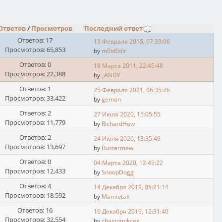
Ответов
/
Просмотров
Последний ответ
Ответов: 17
13 Февраля 2015, 07:33:06
Просмотров: 65,853
by
m0id0dir
Ответов: 0
18 Марта 2011, 22:45:48
Просмотров: 22,388
by
_ANDY_
Ответов: 1
25 Февраля 2021, 06:35:26
Просмотров: 33,422
by
geman
Ответов: 2
27 Июля 2020, 15:05:55
Просмотров: 11,779
by
RichardHew
Ответов: 2
24 Июля 2020, 13:35:49
Просмотров: 13,697
by
Bustermew
Ответов: 0
04 Марта 2020, 12:45:22
Просмотров: 12,433
by
SnoopDogg
Ответов: 4
14 Декабря 2019, 05:21:14
Просмотров: 18,592
by
Mamietak
Ответов: 16
10 Декабря 2019, 12:31:40
Просмотров: 32,554
by
chastotnikcex