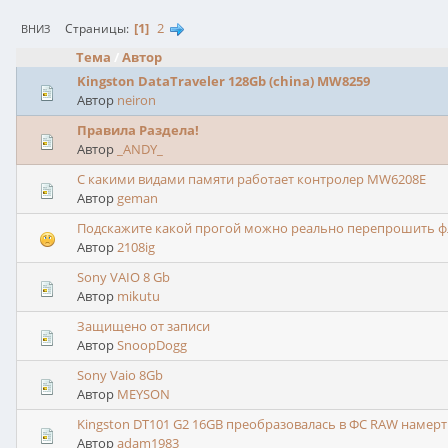
1
2
Страницы
ВНИЗ
Тема
/
Автор
Kingston DataTraveler 128Gb (china) MW8259
Автор
neiron
Правила Раздела!
Автор
_ANDY_
С какими видами памяти работает контролер MW6208E
Автор
geman
Подскажите какой прогой можно реально перепрошить фл
Автор
2108ig
Sony VAIO 8 Gb
Автор
mikutu
Защищено от записи
Автор
SnoopDogg
Sony Vaio 8Gb
Автор
MEYSON
Kingston DT101 G2 16GB преобразовалась в ФС RAW намертв
Автор
adam1983