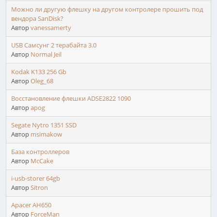
Можно ли другую флешку на другом контролере прошить под
вендора SanDisk?
Автор
vanessamerty
USB Самсунг 2 терабайта 3.0
Автор
Normal Jeil
Kodak K133 256 Gb
Автор
Oleg_68
Восстановление флешки ADSE2822 1090
Автор
apog
Segate Nytro 1351 SSD
Автор
msimakow
База контроллеров
Автор
McCake
i-usb-storer 64gb
Автор
Sitron
Apacer AH650
Автор
ForceMan