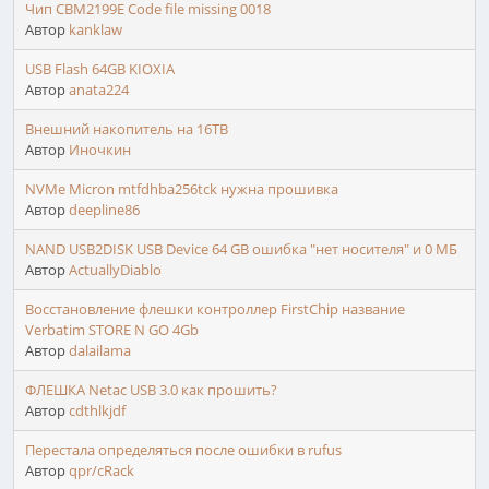
Чип CBM2199E Code file missing 0018
Автор
kanklaw
USB Flash 64GB KIOXIA
Автор
anata224
Внешний накопитель на 16TB
Автор
Иночкин
NVMe Micron mtfdhba256tck нужна прошивка
Автор
deepline86
NAND USB2DISK USB Device 64 GB ошибка "нет носителя" и 0 МБ
Автор
ActuallyDiablo
Восстановление флешки контроллер FirstChip название
Verbatim STORE N GO 4Gb
Автор
dalailama
ФЛЕШКА Netac USB 3.0 как прошить?
Автор
cdthlkjdf
Перестала определяться после ошибки в rufus
Автор
qpr/cRack