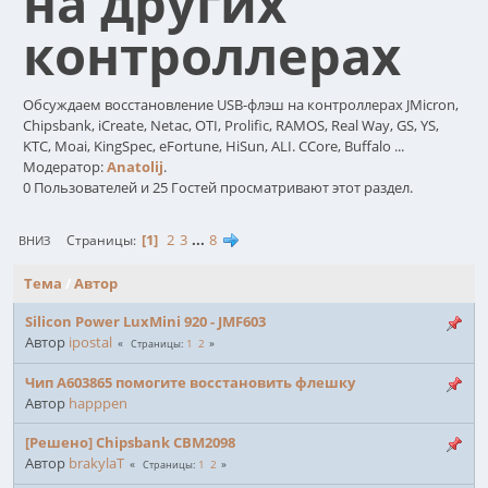
на других
контроллерах
Обсуждаем восстановление USB-флэш на контроллерах JMicron,
Chipsbank, iCreate, Netac, OTI, Prolific, RAMOS, Real Way, GS, YS,
KTC, Moai, KingSpec, eFortune, HiSun, ALI. CCore, Buffalo ...
Модератор:
Anatolij
.
0 Пользователей и 25 Гостей просматривают этот раздел.
1
2
3
...
8
Страницы
ВНИЗ
Тема
/
Автор
Silicon Power LuxMini 920 - JMF603
Автор
ipostal
1
2
Страницы
Чип A603865 помогите восстановить флешку
Автор
happpen
[Решено] Chipsbank CBM2098
Автор
brakylaT
1
2
Страницы