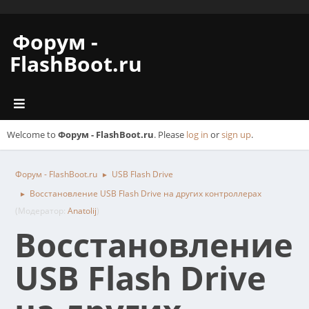
Форум -
FlashBoot.ru
Welcome to
Форум - FlashBoot.ru
. Please
log in
or
sign up
.
Форум - FlashBoot.ru
USB Flash Drive
►
Восстановление USB Flash Drive на других контроллерах
►
(Модератор:
Anatolij
)
Восстановление
USB Flash Drive