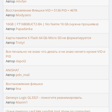
Автор
mtvfan
Восстановление Флешки VID = 5136 PID = 4678
Автор
Modyzero
16GB | FT16B08UCT2-BA | No Name 16 Gb (нужна прошивка)
Автор
Papadanka
Карта памяти X Flash 64 Gb Micro SD не форматируется
Автор
Trotyl
Все печально не знаю что делать и не знаю ничего кроме VID и
PID
Автор
dapol2
ANISHA?
Автор
pdn_mail
Востановление флешки
Автор
lina
Genesys Logic GL3321 - помогите реанимировать
Автор
Maxim1
i have memory card 64g sandisk (not show on computer)