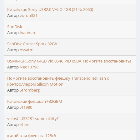
Китайская Sony USB2.0 VALO 4GB (214b 2060)
Автор
voron321
SunDisk
Автор
IvanVan
SanDisk Cruzer Spark 32Gb
Автор
Assatm
USM64GR Sony 64GB Vid 054C PID 05BA. Помогите восстановить!
Автор
Neo13790
Помогите восстановить флешку Transcend JetFlash с
контроллером Silicon Motion
Автор
Stromberg
Китайская флешка YF32GBM
Автор
vt1980
velosti US3281 some utility?
Автор
rihno
китайская флеш на 128гб