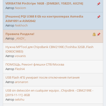
VERBATIM PinStripe 16GB - [DM8261, YS8231, AX216]
Автор
Nexiom
[Решено] PQI U368 8 Gb на контроллерах Asmedia
ASM1051 и ASM2042
Автор
Nekhoch
Правила Раздела!
Автор
_ANDY_
Нужна MPTool для ChipsBank CBM2199E (Toshiba 32GB ,Flash
ID983C98B3)
Автор
vovanis
ПОМОЩЬ, Ремонт флешки СПб/Москва
Автор
Fleshi4
USB Flash 4ГБ умирает после отключения питания
Автор
aronaron
USB sin detección en cualquier equipo , ChipsBnk - CBM2199E -
[2019-11-11] -8GB
Автор
selohu