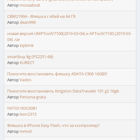
Автор
mosaabsat
CBM2199A - Флешка с ебей на 64 Гб
Автор
dean999
новая версия UMPToolV7100(2019-03-04) и APToolV7100 (2019-03-
04) .rar
Автор
kipbmk
smartbuy 8g (PS2251-68)
Автор
KURECT
Помогите восстановить флешку ADATA C906 16GB!!!
Автор
Vados
Помогите восстановить Kingston DataTraveler 101 g2 16gb
Автор
Persona-grata
INITIO INIC6081
Автор
leon2315
Флешка в iPhone Easy Flash, что за контроллер?
Автор
mmv0