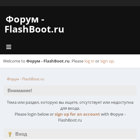
Форум -
FlashBoot.ru
Welcome to
Форум - FlashBoot.ru
. Please
log in
or
sign up
.
Форум - FlashBoot.ru
Внимание!
Тема или раздел, которую вы ищете, отсутствует или недоступна
для входа.
Please login below or
sign up for an account
with Форум -
FlashBoot.ru
Вход