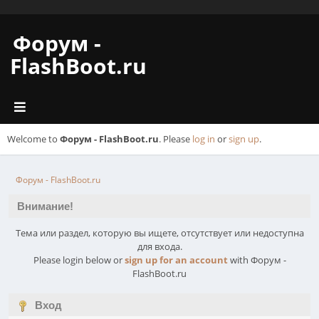
Форум -
FlashBoot.ru
Welcome to
Форум - FlashBoot.ru
. Please
log in
or
sign up
.
Форум - FlashBoot.ru
Внимание!
Тема или раздел, которую вы ищете, отсутствует или недоступна
для входа.
Please login below or
sign up for an account
with Форум -
FlashBoot.ru
Вход