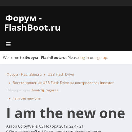
Форум -
FlashBoot.ru
Welcome to
Форум - FlashBoot.ru
. Please
log in
or
sign up
.
Форум - FlashBoot.ru
USB Flash Drive
►
Восстановление USB Flash Drive на контроллерах Innostor
►
(Модераторы:
Anatolij
,
tagaraz
)
I am the new one
►
I am the new one
Автор ColbyWelle, 03 Ноября 2019, 22:47:21
0 Пользователей и 1 Гость просматривают эту тему.