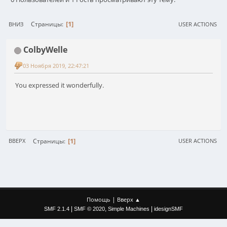
1
Страницы
ВНИЗ
USER ACTIONS
ColbyWelle
03 Ноября 2019, 22:47:21
You expressed it wonderfully.
1
Страницы
ВВЕРХ
USER ACTIONS
|
Помощь
Вверх ▲
|
,
|
SMF 2.1.4
SMF © 2020
Simple Machines
idesignSMF