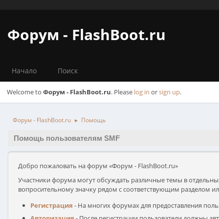
Форум - FlashBoot.ru
Начало
Поиск
Welcome to
Форум - FlashBoot.ru
. Please
log in
or
sign up
.
Форум - FlashBoot.ru
Помощь
►
Помощь пользователям SMF
Добро пожаловать на форум «Форум - FlashBoot.ru»
Участники форума могут обсуждать различные темы в отдельны
вопросительному значку рядом с соответствующим разделом или
Регистрация
- На многих форумах для предоставления поль
Авторизация
- После регистрации пользователи должны авт