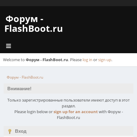
Форум -
FlashBoot.ru
Welcome to
Форум - FlashBoot.ru
. Please
log in
or
sign up
.
Форум - FlashBoot.ru
Внимание!
Только зарегистрированные пользователи имеют доступ в этот
раздел.
Please login below or
sign up for an account
with Форум -
FlashBoot.ru
Вход