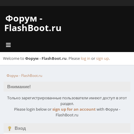
Форум -
FlashBoot.ru
Welcome to
Форум - FlashBoot.ru
. Please
log in
or
sign up
.
Форум - FlashBoot.ru
Внимание!
Только зарегистрированные пользователи имеют доступ в этот
раздел.
Please login below or
sign up for an account
with Форум -
FlashBoot.ru
Вход