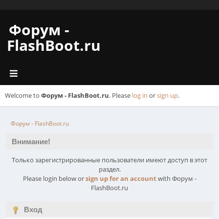
Форум -
FlashBoot.ru
Welcome to
Форум - FlashBoot.ru
. Please
log in
or
sign up
.
Форум - FlashBoot.ru
Внимание!
Только зарегистрированные пользователи имеют доступ в этот
раздел.
Please login below or
sign up for an account
with Форум -
FlashBoot.ru
Вход