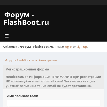
Форум -
FlashBoot.ru
Welcome to
Форум - FlashBoot.ru
. Please
log in
or
sign up
.
Форум - FlashBoot.ru
Регистрация
►
Регистрационная форма
Необходимая информация. ВНИМАНИЕ! При регистрации
НЕ используйте email от gmail.com! Письмо активации
учётной записи на такие email не будет доставлено.
Имя пользователя: