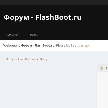
Форум - FlashBoot.ru
Начало
Поиск
Welcome to
Форум - FlashBoot.ru
. Please
log in
or
sign up
.
Форум - FlashBoot.ru
Вход
►
В