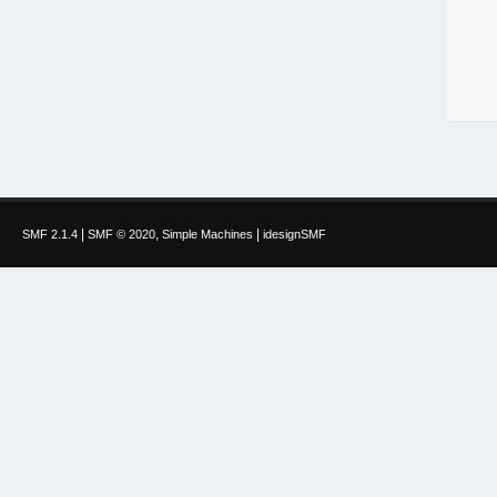
|
,
|
SMF 2.1.4
SMF © 2020
Simple Machines
idesignSMF