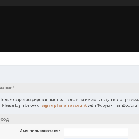
мание!
Только зарегистрированные пользователи имеют доступ в этот раздел.
Please login below or
sign up for an account
with Форум - FlashBoot.ru
ход
Имя пользователя: