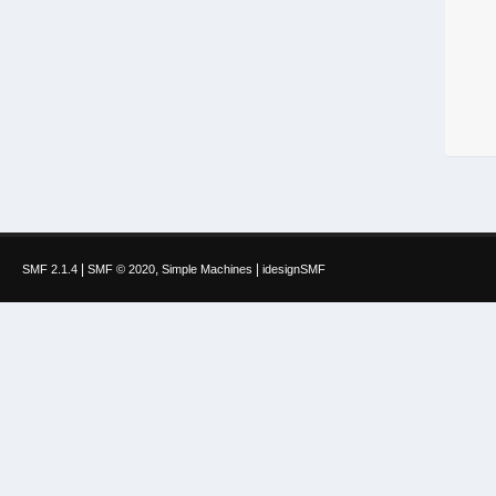
|
,
|
SMF 2.1.4
SMF © 2020
Simple Machines
idesignSMF