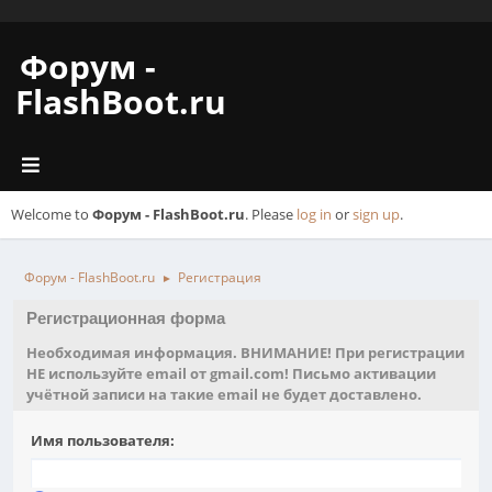
Форум -
FlashBoot.ru
Welcome to
Форум - FlashBoot.ru
. Please
log in
or
sign up
.
Форум - FlashBoot.ru
Регистрация
►
Регистрационная форма
Необходимая информация. ВНИМАНИЕ! При регистрации
НЕ используйте email от gmail.com! Письмо активации
учётной записи на такие email не будет доставлено.
Имя пользователя: