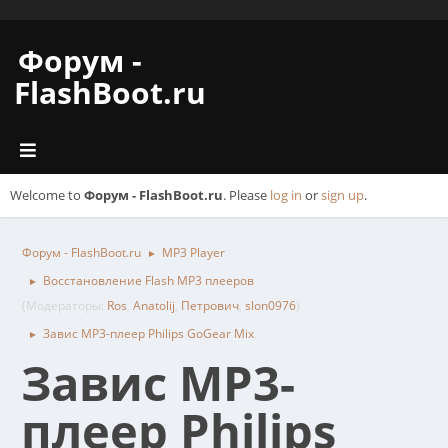
Форум -
FlashBoot.ru
Welcome to
Форум - FlashBoot.ru
. Please
log in
or
sign up
.
Форум - FlashBoot.ru
MP3 Player
►
Восстановление Flash MP3 плееров
►
(Модераторы:
Ros
,
Anatolij
,
Петрович
,
slon0976
)
Завис MP3-плеер Philips GoGear Mix
►
Завис MP3-
плеер Philips