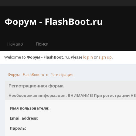
Форум - FlashBoot.ru
Начало
Поиск
Welcome to
Форум - FlashBoot.ru
. Please
log in
or
sign up
.
Форум - FlashBoot.ru
Регистрация
►
Регистрационная форма
Необходимая информация. ВНИМАНИЕ! При регистрации НЕ исп
Имя пользователя:
Email address:
Пароль: