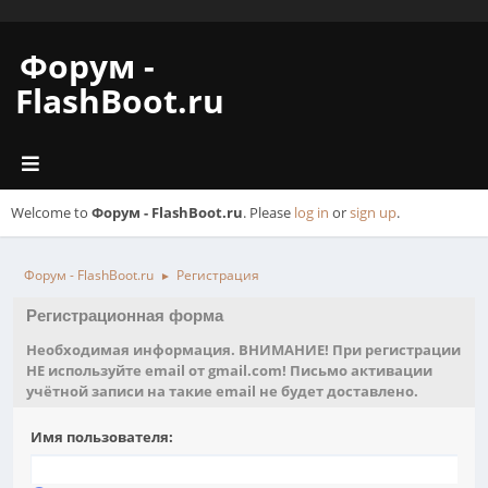
Форум -
FlashBoot.ru
Welcome to
Форум - FlashBoot.ru
. Please
log in
or
sign up
.
Форум - FlashBoot.ru
Регистрация
►
Регистрационная форма
Необходимая информация. ВНИМАНИЕ! При регистрации
НЕ используйте email от gmail.com! Письмо активации
учётной записи на такие email не будет доставлено.
Имя пользователя: