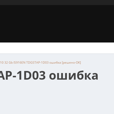
f810 32 Gb IS916EN TDGSTAP-1D03 ошибка [решено-ОК]
STAP-1D03 ошибка