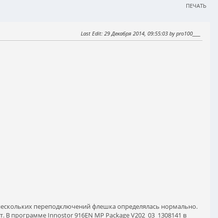
ПЕЧАТЬ
Last Edit
: 29 Декабря 2014, 09:55:03 by pro100____
ле нескольких переподключений флешка определялась нормально.
т. В программе Innostor 916EN MP Package V202_03_1308141 в