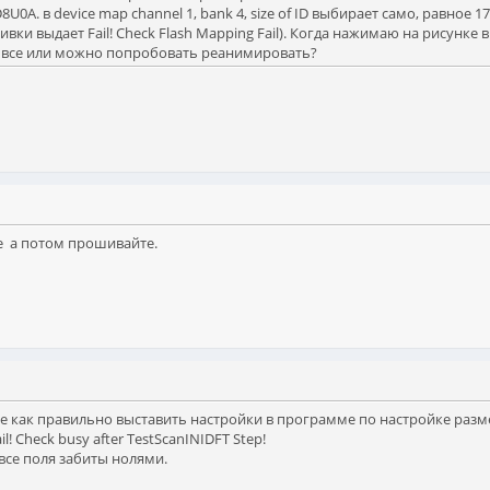
U0A. в device map channel 1, bank 4, size of ID выбирает само, равное 
ивки выдает Fail! Check Flash Mapping Fail). Когда нажимаю на рисунке в
уже все или можно попробовать реанимировать?
е а потом прошивайте.
е как правильно выставить настройки в программе по настройке размер
l! Check busy after TestScanINIDFT Step!
 все поля забиты нолями.