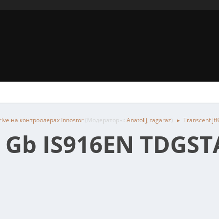
ive на контроллерах Innostor
(Модераторы:
Anatolij
,
tagaraz
)
Transcenf j
►
32 Gb IS916EN TDG