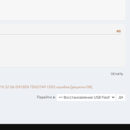
#6
ПЕЧАТЬ
f810 32 Gb IS916EN TDGSTAP-1D03 ошибка [решено-ОК]
Перейти в