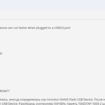
 device can run faster when plugged to a USB3.0 port
p.
??ROM??
ялась, иногда определялась как Innostor NAND Flash USB Device. Пос
h USB Device. Разобрана, контроллер IS916EN, память TDGSTAP-1D03 2 ш