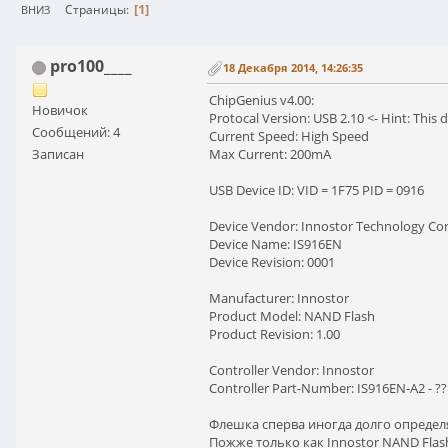
1
Страницы
ВНИЗ
pro100____
18 Декабря 2014, 14:26:35
ChipGenius v4.00:
Новичок
Protocal Version: USB 2.10 <- Hint: This
Сообщений: 4
Current Speed: High Speed
Записан
Max Current: 200mA
USB Device ID: VID = 1F75 PID = 0916
Device Vendor: Innostor Technology Cor
Device Name: IS916EN
Device Revision: 0001
Manufacturer: Innostor
Product Model: NAND Flash
Product Revision: 1.00
Controller Vendor: Innostor
Controller Part-Number: IS916EN-A2 - 
Флешка сперва иногда долго определ
Пожже только как Innostor NAND Flas