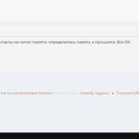
онтакты на чипах памяти, определилась память и прошился. Все ОК.
ive на контроллерах Innostor
(Модераторы:
Anatolij
,
tagaraz
)
Transcenf j
►