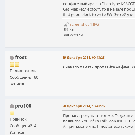
конфиге выбираю в Flash type K9ACGD8
Get Map (если стоит, то в начале прош
find good block to write FW! Это ей 
screenshot_1.JPG
99 КБ
загружено
frost
19 Декабря 2014, 00:43:23
Сначало память пропаяйте на флешк
Пользователь
Сообщений: 80
Записан
pro100____
20 Декабря 2014, 13:41:26
Пропаял, результат тот же. Подскажит
Новичок
появилась ошибка Fail! Scan INI-DFT Fai
Сообщений: 4
А при нажатии на Innostor все так же,
Записан