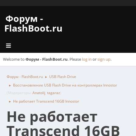
Форум -
FlashBoot.ru
Welcome to
Форум - FlashBoot.ru
. Please
log in
or
sign up
.
Форум - FlashBoot.ru
USB Flash Drive
►
Восстановление USB Flash Drive на контроллерах Innostor
►
(Модераторы:
Anatolij
,
tagaraz
)
Не работает Transcend 16GB Innostor
►
Не работает
Transcend 16GB