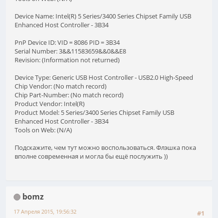
Device Name: Intel(R) 5 Series/3400 Series Chipset Family USB
Enhanced Host Controller - 3B34
PnP Device ID: VID = 8086 PID = 3B34
Serial Number: 3&&11583659&&0&&E8
Revision: (Information not returned)
Device Type: Generic USB Host Controller - USB2.0 High-Speed
Chip Vendor: (No match record)
Chip Part-Number: (No match record)
Product Vendor: Intel(R)
Product Model: 5 Series/3400 Series Chipset Family USB
Enhanced Host Controller - 3B34
Tools on Web: (N/A)
Подскажите, чем тут можно воспользоваться. Флэшка пока
вполне современная и могла бы ещё послужить ))
bomz
17 Апреля 2015, 19:56:32
#1