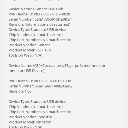
Device Name: +Generic USB Hub
PnP Device ID: VID = 8087 PID = 0020
Serial Number: 5&&17363910&&0&&1
Revision: (Information not returned)
Device Type: Standard USB device -
Chip Vendor: (No match record)
Chip Part-Number: (No match record)
Product Vendor: Generic
Product Model: USB Hub
Tools on Web: (N/A)
Device Name: +[G:]+Составное USB устройство(Innostor
Innostor USB Device)
PnP Device ID: VID = 05CA PID = 18BA
Serial Number: 6&&15997FA0&&0&&2
Revision: 1.00
Device Type: Standard USB device -
Chip Vendor: (No match record)
Chip Part-Number: (No match record)
Product Vendor: Innostor
Product Model: Innostor
Tools on Web: (N/A)