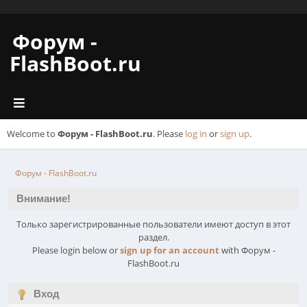
Форум -
FlashBoot.ru
Welcome to
Форум - FlashBoot.ru
. Please
log in
or
sign up
.
Форум - FlashBoot.ru
Внимание!
Только зарегистрированные пользователи имеют доступ в этот
раздел.
Please login below or
sign up for an account
with Форум -
FlashBoot.ru
Вход