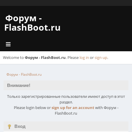
Форум -
FlashBoot.ru
Welcome to
Форум - FlashBoot.ru
. Please
log in
or
sign up
.
Форум - FlashBoot.ru
Внимание!
Только зарегистрированные пользователи имеют доступ в этот
раздел.
Please login below or
sign up for an account
with Форум -
FlashBoot.ru
Вход