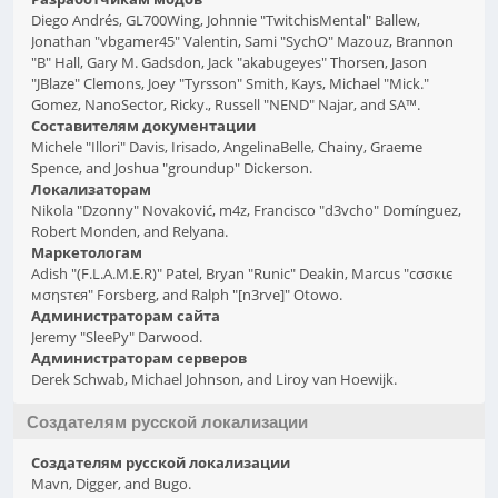
Diego Andrés, GL700Wing, Johnnie "TwitchisMental" Ballew,
Jonathan "vbgamer45" Valentin, Sami "SychO" Mazouz, Brannon
"B" Hall, Gary M. Gadsdon, Jack "akabugeyes" Thorsen, Jason
"JBlaze" Clemons, Joey "Tyrsson" Smith, Kays, Michael "Mick."
Gomez, NanoSector, Ricky., Russell "NEND" Najar, and SA™.
Составителям документации
Michele "Illori" Davis, Irisado, AngelinaBelle, Chainy, Graeme
Spence, and Joshua "groundup" Dickerson.
Локализаторам
Nikola "Dzonny" Novaković, m4z, Francisco "d3vcho" Domínguez,
Robert Monden, and Relyana.
Маркетологам
Adish "(F.L.A.M.E.R)" Patel, Bryan "Runic" Deakin, Marcus "cσσкιє
мσηѕтєя" Forsberg, and Ralph "[n3rve]" Otowo.
Администраторам сайта
Jeremy "SleePy" Darwood.
Администраторам серверов
Derek Schwab, Michael Johnson, and Liroy van Hoewijk.
Создателям русской локализации
Создателям русской локализации
Mavn, Digger, and Bugo.