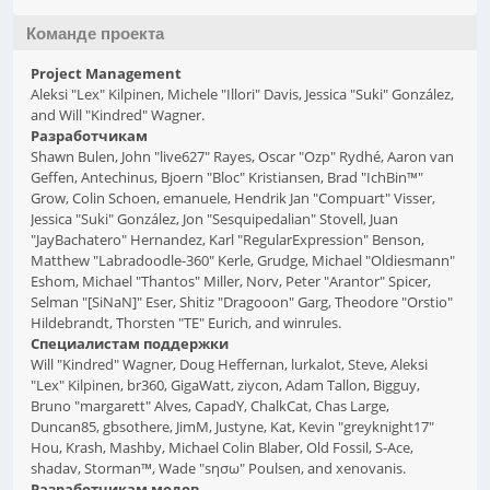
Команде проекта
Project Management
Aleksi "Lex" Kilpinen, Michele "Illori" Davis, Jessica "Suki" González,
and Will "Kindred" Wagner.
Разработчикам
Shawn Bulen, John "live627" Rayes, Oscar "Ozp" Rydhé, Aaron van
Geffen, Antechinus, Bjoern "Bloc" Kristiansen, Brad "IchBin™"
Grow, Colin Schoen, emanuele, Hendrik Jan "Compuart" Visser,
Jessica "Suki" González, Jon "Sesquipedalian" Stovell, Juan
"JayBachatero" Hernandez, Karl "RegularExpression" Benson,
Matthew "Labradoodle-360" Kerle, Grudge, Michael "Oldiesmann"
Eshom, Michael "Thantos" Miller, Norv, Peter "Arantor" Spicer,
Selman "[SiNaN]" Eser, Shitiz "Dragooon" Garg, Theodore "Orstio"
Hildebrandt, Thorsten "TE" Eurich, and winrules.
Специалистам поддержки
Will "Kindred" Wagner, Doug Heffernan, lurkalot, Steve, Aleksi
"Lex" Kilpinen, br360, GigaWatt, ziycon, Adam Tallon, Bigguy,
Bruno "margarett" Alves, CapadY, ChalkCat, Chas Large,
Duncan85, gbsothere, JimM, Justyne, Kat, Kevin "greyknight17"
Hou, Krash, Mashby, Michael Colin Blaber, Old Fossil, S-Ace,
shadav, Storman™, Wade "sησω" Poulsen, and xenovanis.
Разработчикам модов