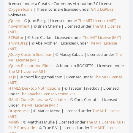
licensed under a Creative Commons Attribution 3.0 License
Oxygen Icons
| These icons are licensed under
GNU LGPLv3
Software
JQuery
| © John Resig | Licensed under
The MIT License (MIT)
hoverIntent
| © Brian Cherne | Licensed under
The MIT License
(MIT)
SCEditor
| © Sam Clarke | Licensed under
The MIT License (MIT)
animaDrag
| © Abel Mohler | Licensed under
The MIT License
(MIT)
jQuery Custom Scrollbar
| © Maciej Zubala | Licensed under
The
MIT License (MIT)
jQuery Responsive Slider
| © booncon ROCKETS | Licensed under
The MIT License (MIT)
At.js
| © chord.luo@gmail.com | Licensed under
The MIT License
(MIT)
HTML5 Desktop Notifications
| © Tsvetan Tsvetkov | Licensed
under
The Apache License Version 2.0
GAuth Code Generator/Validator
| © Chris Cornutt | Licensed
under
The MIT License (MIT)
Dropzone.js
| © Matias Meno | Licensed under
The MIT License
(MIT)
Minify
| © Matthias Mullie | Licensed under
The MIT License (MIT)
PHP-Punycode
| © True B.V. | Licensed under
The MIT License