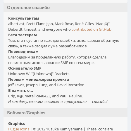
Отдельное спасибо
Консультантам
albertlast, Brett Flannigan, Mark Rose, René-Gilles "Nao 尚"
Deberdt, tinoest, and everyone who
contributed on GitHub
.
Бета тестерам
Тем, кто неустанно находил ошибки, использовал обратную
связь, а также сводил с ума разработчиков..
Переводчикам
Благодарим за проделанную работу, которая сделала
возможным использование SMF во всем мире..
Основателю SMF
Unknown W. "[Unknown]" Brackets.
Первым менеджерам проекта
Jeff Lewis, Joseph Fung, and David Recordon.
В память о...
Crip, K@, metallica48423, and Paul_Pauline.
И каждому, кого мы, возможно, пропустили — спасибо!
Software/Graphics
Graphics
Fugue Icons
| © 2012 Yusuke Kamiyamane | These icons are