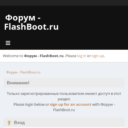
Форум -
FlashBoot.ru
Welcome to
Форум - FlashBoot.ru
. Please
log in
or
sign up
.
Форум - FlashBoot.ru
Внимание!
Только зарегистрированные пользователи имеют доступ в этот
раздел.
Please login below or
sign up for an account
with Форум -
FlashBoot.ru
Вход