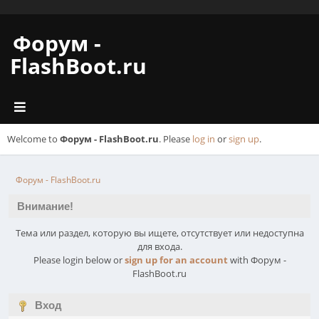
Форум -
FlashBoot.ru
Welcome to
Форум - FlashBoot.ru
. Please
log in
or
sign up
.
Форум - FlashBoot.ru
Внимание!
Тема или раздел, которую вы ищете, отсутствует или недоступна
для входа.
Please login below or
sign up for an account
with Форум -
FlashBoot.ru
Вход