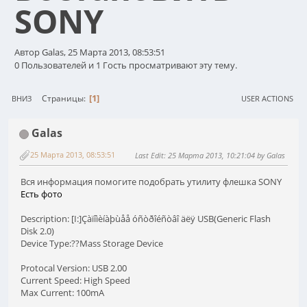
SONY
Автор Galas, 25 Марта 2013, 08:53:51
0 Пользователей и 1 Гость просматривают эту тему.
1
Страницы
ВНИЗ
USER ACTIONS
Galas
25 Марта 2013, 08:53:51
Last Edit
: 25 Марта 2013, 10:21:04 by Galas
Вся информация помогите подобрать утилиту флешка SONY
Есть фото
Description: [I:]Çàïîìèíàþùåå óñòðîéñòâî äëÿ USB(Generic Flash
Disk 2.0)
Device Type:??Mass Storage Device
Protocal Version: USB 2.00
Current Speed: High Speed
Max Current: 100mA