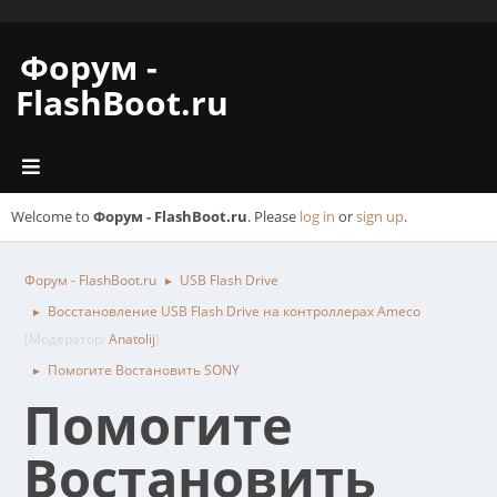
Форум -
FlashBoot.ru
Welcome to
Форум - FlashBoot.ru
. Please
log in
or
sign up
.
Форум - FlashBoot.ru
USB Flash Drive
►
Восстановление USB Flash Drive на контроллерах Ameco
►
(Модератор:
Anatolij
)
Помогите Востановить SONY
►
Помогите
Востановить