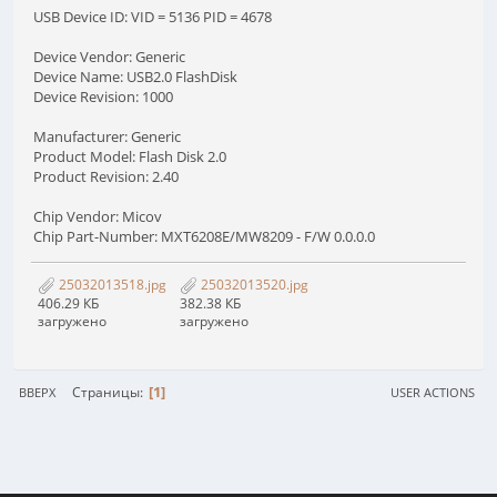
USB Device ID: VID = 5136 PID = 4678
Device Vendor: Generic
Device Name: USB2.0 FlashDisk
Device Revision: 1000
Manufacturer: Generic
Product Model: Flash Disk 2.0
Product Revision: 2.40
Chip Vendor: Micov
Chip Part-Number: MXT6208E/MW8209 - F/W 0.0.0.0
25032013518.jpg
25032013520.jpg
406.29 КБ
382.38 КБ
загружено
загружено
1
Страницы
ВВЕРХ
USER ACTIONS