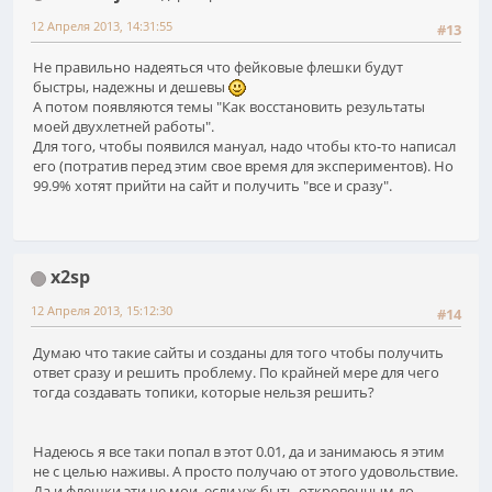
12 Апреля 2013, 14:31:55
#13
Не правильно надеяться что фейковые флешки будут
быстры, надежны и дешевы
А потом появляются темы "Как восстановить результаты
моей двухлетней работы".
Для того, чтобы появился мануал, надо чтобы кто-то написал
его (потратив перед этим свое время для экспериментов). Но
99.9% хотят прийти на сайт и получить "все и сразу".
x2sp
12 Апреля 2013, 15:12:30
#14
Думаю что такие сайты и созданы для того чтобы получить
ответ сразу и решить проблему. По крайней мере для чего
тогда создавать топики, которые нельзя решить?
Надеюсь я все таки попал в этот 0.01, да и занимаюсь я этим
не с целью наживы. А просто получаю от этого удовольствие.
Да и флешки эти не мои, если уж быть откровенным до