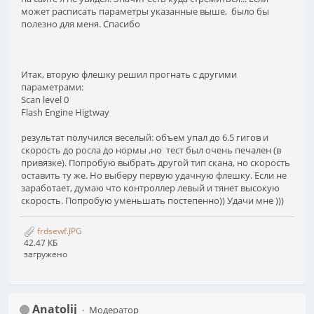
может расписать параметры указанные выше, было бы
полезно для меня. Спасибо
Итак, вторую флешку решил прогнать с другими
параметрами:
Scan level 0
Flash Engine Higtway
результат получился веселый: объем упал до 6.5 гигов и
скорость до росла до нормы ,но тест был очень печален (в
привязке). Попробую выбрать другой тип скана, но скорость
оставить ту же. Но выберу первую удачную флешку. Если не
заработает, думаю что контроллер левый и тянет высокую
скорость. Попробую уменьшать постепенно)) Удачи мне )))
frdsewf.JPG
42.47 КБ
загружено
Anatolij
Модератор