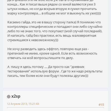
конца... Как я писал выше рядом со мной валяются уже 3
штуки новых, но когда вскрыв вторую я сумел прочитать
марку контроллера.... в общем не мог я выкинуть их уже)))))
Касаемо гайда, это не в вашу сторону палка) Я понимаю что
контроллеры специфические и попадают они либо случайно
либо по не знаю того, что покупают (мой случай последний).
И написать гайд без практики, есть вещь маловероятная
стремящаяся к невозможному)))
Не хочу разводить здесь оффтоп, повторю еще раз -
претензий не имею, кроме одной. Если есть возможность
отвечать на мой вопросы,пишите по делу.
А пишу я здесь потому .... Да просто как "дневник
тестирования" использую форум . Где то же надо результаты
писать, тем более если они будут полезны другим)))
x2sp
12 Апреля 2013, 15:21:43
#15