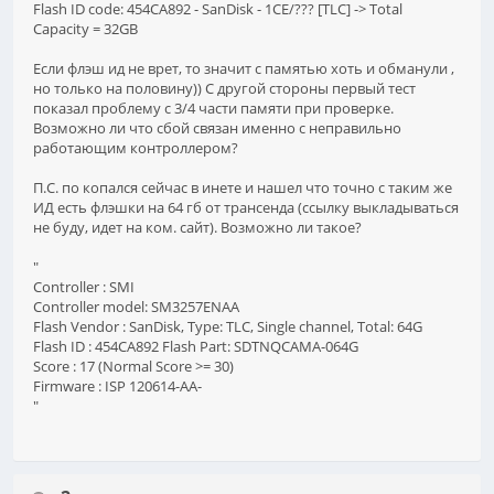
Flash ID code: 454CA892 - SanDisk - 1CE/??? [TLC] -> Total
Capacity = 32GB
Если флэш ид не врет, то значит с памятью хоть и обманули ,
но только на половину)) С другой стороны первый тест
показал проблему с 3/4 части памяти при проверке.
Возможно ли что сбой связан именно с неправильно
работающим контроллером?
П.С. по копался сейчас в инете и нашел что точно с таким же
ИД есть флэшки на 64 гб от трансенда (ссылку выкладываться
не буду, идет на ком. сайт). Возможно ли такое?
"
Controller : SMI
Controller model: SM3257ENAA
Flash Vendor : SanDisk, Type: TLC, Single channel, Total: 64G
Flash ID : 454CA892 Flash Part: SDTNQCAMA-064G
Score : 17 (Normal Score >= 30)
Firmware : ISP 120614-AA-
"