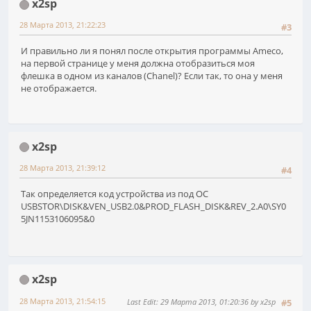
x2sp
28 Марта 2013, 21:22:23
#3
И правильно ли я понял после открытия программы Ameco,
на первой странице у меня должна отобразиться моя
флешка в одном из каналов (Chanel)? Если так, то она у меня
не отображается.
x2sp
28 Марта 2013, 21:39:12
#4
Так определяется код устройства из под ОС
USBSTOR\DISK&VEN_USB2.0&PROD_FLASH_DISK&REV_2.A0\SY0
5JN1153106095&0
x2sp
28 Марта 2013, 21:54:15
Last Edit
: 29 Марта 2013, 01:20:36 by x2sp
#5