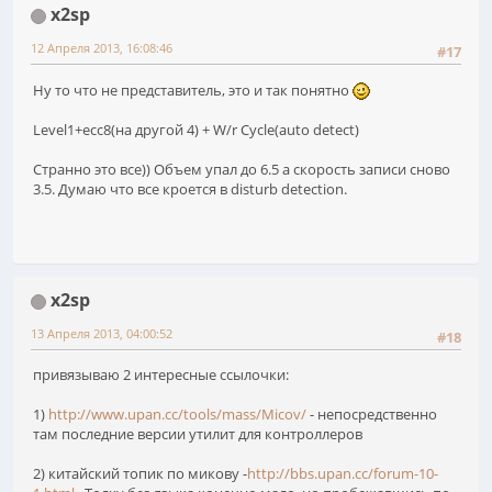
x2sp
12 Апреля 2013, 16:08:46
#17
Ну то что не представитель, это и так понятно
Level1+ecc8(на другой 4) + W/r Cycle(auto detect)
Странно это все)) Объем упал до 6.5 а скорость записи сново
3.5. Думаю что все кроется в disturb detection.
x2sp
13 Апреля 2013, 04:00:52
#18
привязываю 2 интересные ссылочки:
1)
http://www.upan.cc/tools/mass/Micov/
- непосредственно
там последние версии утилит для контроллеров
2) китайский топик по микову -
http://bbs.upan.cc/forum-10-