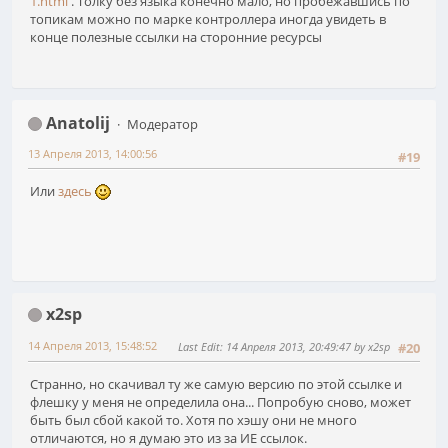
1.html
. Толку без языка конечно мало, но пробежавшись по
топикам можно по марке контроллера иногда увидеть в
конце полезные ссылки на сторонние ресурсы
Anatolij
Модератор
13 Апреля 2013, 14:00:56
#19
Или
здесь
x2sp
14 Апреля 2013, 15:48:52
Last Edit
: 14 Апреля 2013, 20:49:47 by x2sp
#20
Странно, но скачивал ту же самую версию по этой ссылке и
флешку у меня не определила она... Попробую сново, может
быть был сбой какой то. Хотя по хэшу они не много
отличаются, но я думаю это из за ИЕ ссылок.