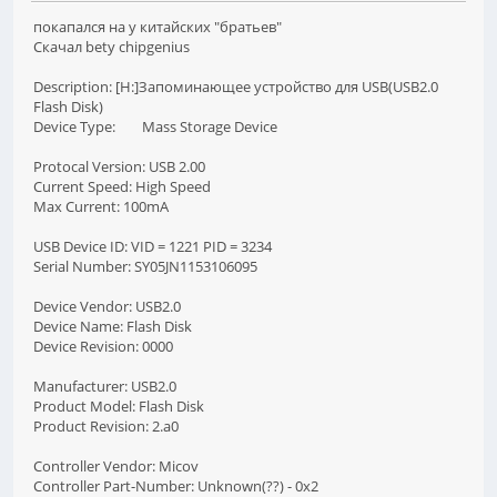
покапался на у китайских "братьев"
Скачал bety chipgenius
Description: [H:]Запоминающее устройство для USB(USB2.0
Flash Disk)
Device Type: Mass Storage Device
Protocal Version: USB 2.00
Current Speed: High Speed
Max Current: 100mA
USB Device ID: VID = 1221 PID = 3234
Serial Number: SY05JN1153106095
Device Vendor: USB2.0
Device Name: Flash Disk
Device Revision: 0000
Manufacturer: USB2.0
Product Model: Flash Disk
Product Revision: 2.a0
Controller Vendor: Micov
Controller Part-Number: Unknown(??) - 0x2