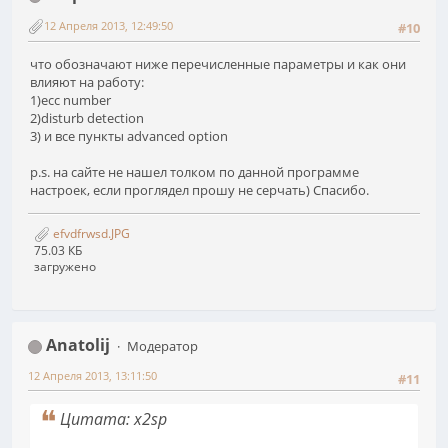
12 Апреля 2013, 12:49:50
#10
что обозначают ниже перечисленные параметры и как они
влияют на работу:
1)ecc number
2)disturb detection
3) и все пункты advanced option
p.s. на сайте не нашел толком по данной программе
настроек, если проглядел прошу не серчать) Спасибо.
efvdfrwsd.JPG
75.03 КБ
загружено
Anatolij
Модератор
12 Апреля 2013, 13:11:50
#11
Цитата: x2sp