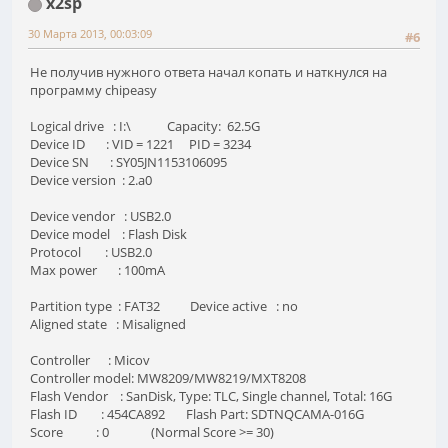
x2sp
30 Марта 2013, 00:03:09
#6
Не получив нужного ответа начал копать и наткнулся на
программу chipeasy
Logical drive : I:\ Capacity: 62.5G
Device ID : VID = 1221 PID = 3234
Device SN : SY05JN1153106095
Device version : 2.a0
Device vendor : USB2.0
Device model : Flash Disk
Protocol : USB2.0
Max power : 100mA
Partition type : FAT32 Device active : no
Aligned state : Misaligned
Controller : Micov
Controller model: MW8209/MW8219/MXT8208
Flash Vendor : SanDisk, Type: TLC, Single channel, Total: 16G
Flash ID : 454CA892 Flash Part: SDTNQCAMA-016G
Score : 0 (Normal Score >= 30)