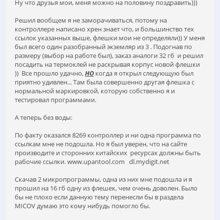
Ну что друзья мои, меня можно на половину поздравить)))
Решил вообщем я не заморачиваться, потому на
контроллере написано хрен знает что, и большинство тех
ссылок указанных выше, флешки мои не определяли)) У меня
был всего один разобранный экземляр из 3 . Подогнав по
размеру (выбор на работе был), заказ аналоги 32 гб и решил
посадить на термоклей не раскрывая корпус новой флешки
)) Все прошло удачно,
НО
когда я открыл следующую был
приятно удивлен... Там была совершенно другая флешка с
нормальной маркировкой, которую собственно я и
тестировал программами.
А теперь без воды:
По факту оказался 8269 контроллер и ни одна программа по
ссылкам мне не подошла. Но я был уверен, что на сайте
производите и сторонних китайских ресурсах должны быть
рабочие ссылки. www.upantool.com dl.mydigit.net
Скачав 2 микропрограммы, одна из них мне подошла и я
прошил на 16 гб одну из флешек, чем очень доволен. Было
бы не плохо если данную тему перенесли бы в раздела
MICOV думаю это кому нибудь помогло бы.