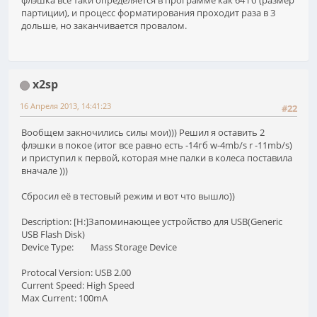
партиции), и процесс форматирования проходит раза в 3
дольше, но заканчивается провалом.
x2sp
16 Апреля 2013, 14:41:23
#22
Вообщем закночились силы мои))) Решил я оставить 2
флэшки в покое (итог все равно есть -14гб w-4mb/s r -11mb/s)
и приступил к первой, которая мне палки в колеса поставила
вначале )))
Сбросил её в тестовый режим и вот что вышло))
Description: [H:]Запоминающее устройство для USB(Generic
USB Flash Disk)
Device Type: Mass Storage Device
Protocal Version: USB 2.00
Current Speed: High Speed
Max Current: 100mA